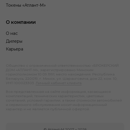
Токены «Атлант-М»
О компании
О нас
Дилеры
Карьера
Общество с ограниченной ответственностью «БРОКЕРСКИЙ
ДОМ «АТЛАНТ-М», зарегистрировано Минским
горисполкомом 10.09.1991; место нахождения: Республика
Беларусь, 220019, г. Минск, ул. Шаранговича, дом 22, ком. 10;
УНП 100023303.
Личный кабинет клиента
.
Вся представленная на сайте информация, касающаяся
комплектаций, технических характеристик, цветовых
сочетаний, условий гарантии, а также стоимости автомобилей
и сервисного обслуживания носит информационный
характер и не является публичной офертой.
©
Атлант-М
2007 –
2026