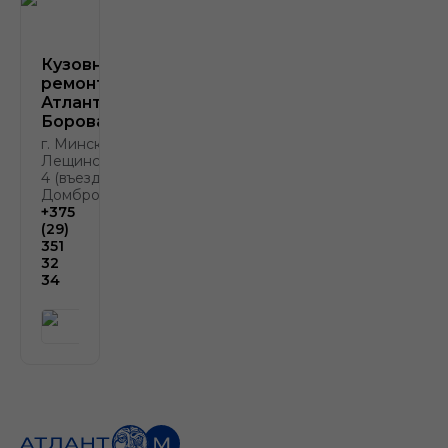
Кузовной
ремонт
Атлант-М
Боровая
г. Минск, ул.
Лещинского,
4 (въезд с ул.
Домбровской)
+375
(29)
351
32
34