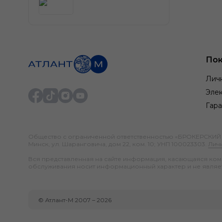
Пок
Лич
Элек
Гара
Общество с ограниченной ответственностью «БРОКЕРСКИЙ ДО
Минск, ул. Шаранговича, дом 22, ком. 10; УНП 100023303.
Лич
Вся представленная на сайте информация, касающаяся компл
обслуживания носит информационный характер и не являе
©
Атлант-М
2007 –
2026