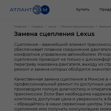
Купить
Прода
Главная
Сервис
Lexus
Ремонт трансмиссии
Замена
Замена сцепления Lexus
Сцепление – важнейший элемент трансмисс
обеспечивает плавное соединение двигателя
комфортное управление автомобилем. Игно
сцепления приводит не только к дискомфорт
перегреву маховика двигателя, выходу из ст
ремонт и замена которых обойдется значите
Качественная замена сцепления в Минске в «А
профессиональный ремонт по доступным цен
производим полную диагностику и оператив
трансмиссии. Если Вам необходима надежна
комплекта, доступная цена и уверенность в 
– обращайтесь в наши сервисные центры. Уз
сцепления или получить консультацию можн