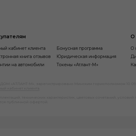
упателям
О
ный кабинет клиента
Бонусная программа
О 
тронная книга отзывов
Юридическая информация
Д
нтии на автомобили
Токены «Атлант-М»
Ка
М «АТЛАНТ-М», зарегистрировано Минским горисполкомом 10.09.1991
ный кабинет клиента
.
ектаций, технических характеристик, цветовых сочетаний, условий 
тся публичной офертой.