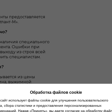
нты предоставляется
лант-М».
но?
 наличия специального
мента. Ошибки при
 выходу из строя всей
рить специалистам.
я?
ывается из цены
зина, выжимной
от. Назвать точную
тра и подбора
Обработка файлов cookie
сайт использует файлы cookie для улучшения пользовательского
а, сбора статистики и предоставления персонализированных
мендаций. Нажав «Принять», вы даете согласие на обработку фай