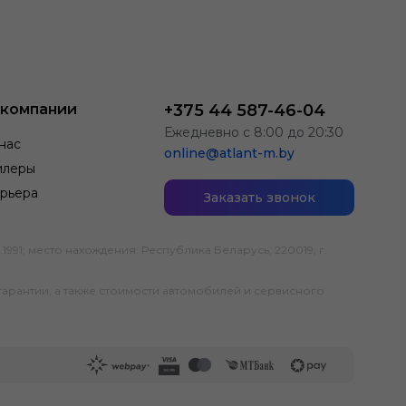
 компании
+375 44 587-46-04
Ежедневно с 8:00 до 20:30
нас
online@atlant-m.by
илеры
рьера
Заказать звонок
; место нахождения: Республика Беларусь, 220019, г.
гарантии, а также стоимости автомобилей и сервисного