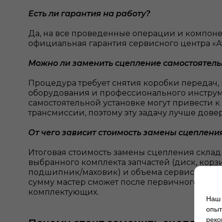
Есть ли гарантия на работу?
Да, на все проведенные операции и компоне
официальная гарантия сервисного центра «Ат
Можно ли заменить сцепление самостоятель
Процедура требует снятия коробки передач,
оборудования и профессионального инстру
самостоятельной установке могут привести к
трансмиссии, поэтому эту задачу лучше дове
От чего зависит стоимость замены сцеплени
Итоговая стоимость замены сцепления склад
выбранного комплекта запчастей (диск, кор
подшипник/маховик) и объема сервисных раб
сумму мастер сможет после первичного осмо
комплектующих.
Наш 
опыт
реко