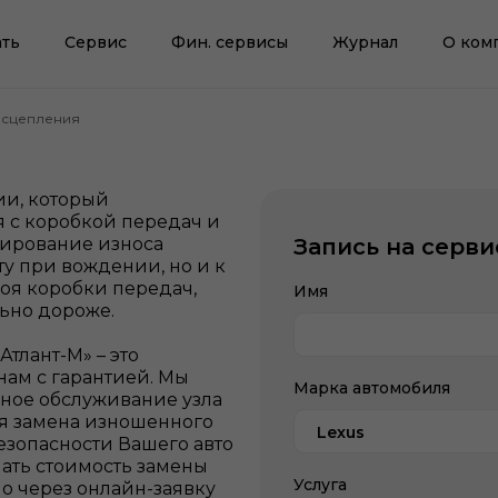
ть
Сервис
Фин. сервисы
Журнал
О ком
 сцепления
ии, который
 с коробкой передач и
рирование износа
Запись на серви
у при вождении, но и к
роя коробки передач,
Имя
льно дороже.
тлант-М» – это
ам с гарантией. Мы
Марка автомобиля
ное обслуживание узла
я замена изношенного
Lexus
безопасности Вашего авто
нать стоимость замены
Услуга
о через онлайн-заявку