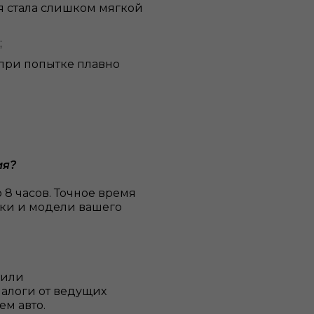
я стала слишком мягкой
;
 при попытке плавно
ия?
 8 часов. Точное время
рки и модели вашего
 или
алоги от ведущих
м авто.