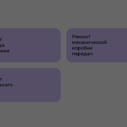
Ремонт
т
механической
да
коробки
ения
передач
т
нного