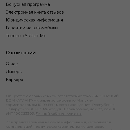
Бонусная программа
Электронная книга отзывов
Юридическая информация
Гарантии на автомобили
Токены «Атлант-М»
О компании
О нас
Дилеры
Карьера
Общество с ограниченной ответственностью «БРОКЕРСКИЙ
ДОМ «АТЛАНТ-М», зарегистрировано Минским
горисполкомом 10.09.1991; место нахождения: Республика
Беларусь, 220019, г. Минск, ул. Шаранговича, дом 22, ком. 10;
УНП 100023303.
Личный кабинет клиента
.
Вся представленная на сайте информация, касающаяся
комплектаций, технических характеристик, цветовых