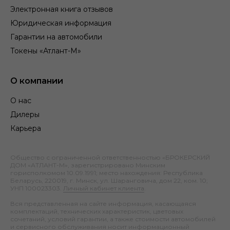
Электронная книга отзывов
Юридическая информация
Гарантии на автомобили
Токены «Атлант-М»
О компании
О нас
Дилеры
Карьера
Общество с ограниченной ответственностью «БРОКЕРСКИЙ
ДОМ «АТЛАНТ-М», зарегистрировано Минским
горисполкомом 10.09.1991; место нахождения: Республика
Беларусь, 220019, г. Минск, ул. Шаранговича, дом 22, ком. 10;
УНП 100023303.
Личный кабинет клиента
.
Вся представленная на сайте информация, касающаяся
комплектаций, технических характеристик, цветовых
сочетаний, условий гарантии, а также стоимости автомобилей
и сервисного обслуживания носит информационный