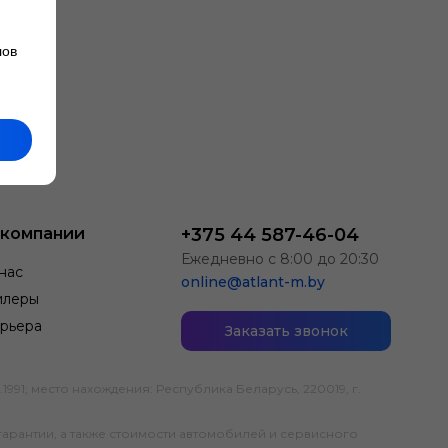
лов
 компании
+375 44 587-46-04
Ежедневно с 8:00 до 20:30
нас
online@atlant-m.by
илеры
рьера
Заказать звонок
; место нахождения: Республика Беларусь, 220019, г.
гарантии, а также стоимости автомобилей и сервисного