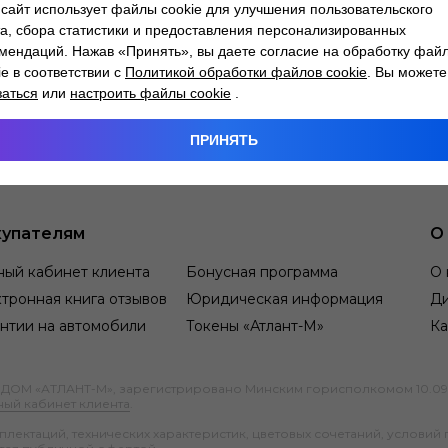
сайт использует файлы cookie для улучшения пользовательского
а, сбора статистики и предоставления персонализированных
мендаций. Нажав «Принять», вы даете согласие на обработку фай
ie в соответствии с
Политикой обработки файлов cookie
. Вы можете
заться
или
настроить файлы cookie
.
ПРИНЯТЬ
упателям
О
ный кабинет клиента
Бонусная программа
О 
тронная книга отзывов
Юридическая информация
Д
нтии на автомобили
Токены «Атлант-М»
Ка
М «АТЛАНТ-М», зарегистрировано Минским горисполкомом 10.09.1991
ный кабинет клиента
.
ектаций, технических характеристик, цветовых сочетаний, условий 