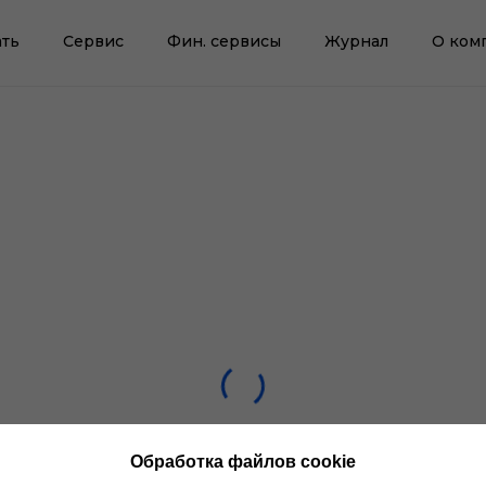
ть
Сервис
Фин. сервисы
Журнал
О ком
Обработка файлов cookie