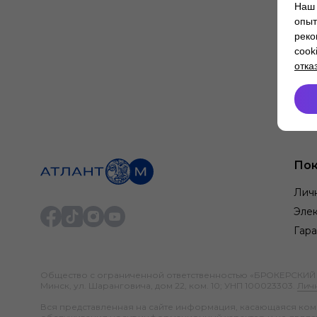
Наш 
опыт
реко
cook
отка
Пок
Лич
Элек
Гара
Общество с ограниченной ответственностью «БРОКЕРСКИЙ ДО
Минск, ул. Шаранговича, дом 22, ком. 10; УНП 100023303.
Лич
Вся представленная на сайте информация, касающаяся компл