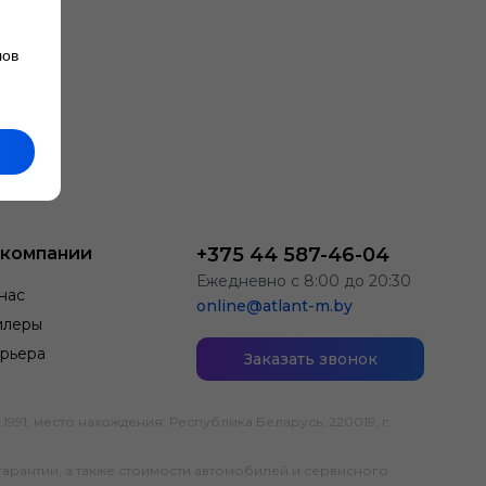
лов
 компании
+375 44 587-46-04
Ежедневно с 8:00 до 20:30
нас
online@atlant-m.by
илеры
рьера
Заказать звонок
; место нахождения: Республика Беларусь, 220019, г.
гарантии, а также стоимости автомобилей и сервисного