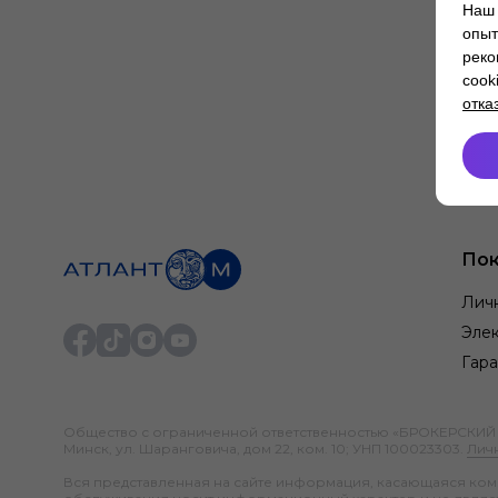
Наш 
опыт
реко
cook
отка
Пок
Лич
Элек
Гара
Общество с ограниченной ответственностью «БРОКЕРСКИЙ ДО
Минск, ул. Шаранговича, дом 22, ком. 10; УНП 100023303.
Лич
Вся представленная на сайте информация, касающаяся компл