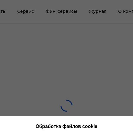
ть
Сервис
Фин. сервисы
Журнал
О ком
Обработка файлов cookie