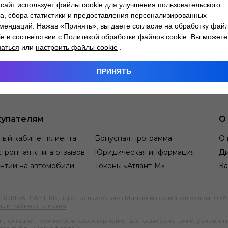
сайт использует файлы cookie для улучшения пользовательского
а, сбора статистики и предоставления персонализированных
мендаций. Нажав «Принять», вы даете согласие на обработку фай
ie в соответствии с
Политикой обработки файлов cookie
. Вы можете
заться
или
настроить файлы cookie
.
ПРИНЯТЬ
упателям
О
ный кабинет клиента
Бонусная программа
О 
тронная книга отзывов
Юридическая информация
Д
нтии на автомобили
Токены «Атлант-М»
Ка
М «АТЛАНТ-М», зарегистрировано Минским горисполкомом 10.09.1991
ный кабинет клиента
.
ектаций, технических характеристик, цветовых сочетаний, условий 