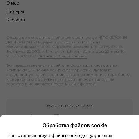
О нас
Дилеры
Карьера
Общество с ограниченной ответственностью «БРОКЕРСКИЙ
ДОМ «АТЛАНТ-М», зарегистрировано Минским
горисполкомом 10.09.1991; место нахождения: Республика
Беларусь, 220019, г. Минск, ул. Шаранговича, дом 22, ком. 10;
УНП 100023303.
Личный кабинет клиента
.
Вся представленная на сайте информация, касающаяся
комплектаций, технических характеристик, цветовых
сочетаний, условий гарантии, а также стоимости автомобилей
и сервисного обслуживания носит информационный
характер и не является публичной офертой.
©
Атлант-М
2007 –
2026
Обработка файлов cookie
Наш сайт использует файлы cookie для улучшения