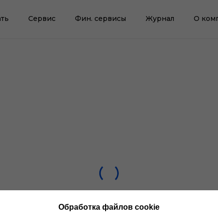
ть
Сервис
Фин. сервисы
Журнал
О ком
Обработка файлов cookie