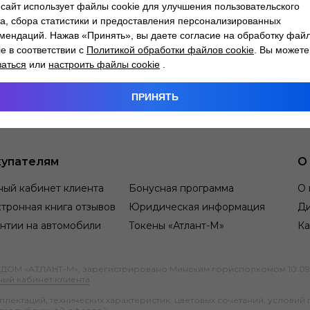
сайт использует файлы cookie для улучшения пользовательского
а, сбора статистики и предоставления персонализированных
мендаций. Нажав «Принять», вы даете согласие на обработку фай
ie в соответствии с
Политикой обработки файлов cookie
. Вы можете
заться
или
настроить файлы cookie
.
ПРИНЯТЬ
упателям
О
ный кабинет клиента
Бонусная программа
О 
тронная книга отзывов
Юридическая информация
Д
нтии на автомобили
Токены «Атлант-М»
Ка
М «АТЛАНТ-М», зарегистрировано Минским горисполкомом 10.09.1991
ный кабинет клиента
.
ектаций, технических характеристик, цветовых сочетаний, условий 