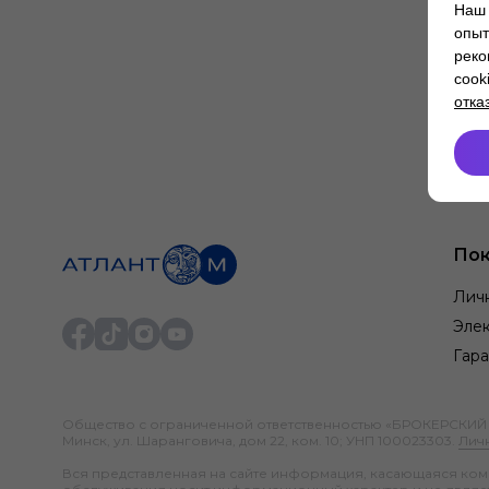
Наш 
опыт
реко
cook
отка
Пок
Лич
Элек
Гара
Общество с ограниченной ответственностью «БРОКЕРСКИЙ ДО
Минск, ул. Шаранговича, дом 22, ком. 10; УНП 100023303.
Лич
Вся представленная на сайте информация, касающаяся компл