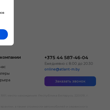
лов
 компании
+375 44 587-46-04
Ежедневно с 8:00 до 20:30
нас
online@atlant-m.by
илеры
рьера
Заказать звонок
; место нахождения: Республика Беларусь, 220019, г.
гарантии, а также стоимости автомобилей и сервисного