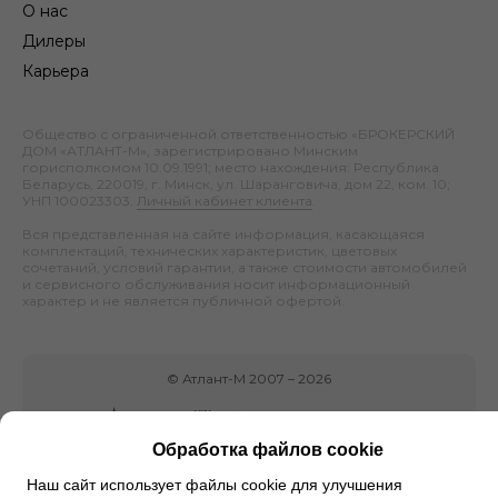
О нас
Дилеры
Карьера
Общество с ограниченной ответственностью «БРОКЕРСКИЙ
ДОМ «АТЛАНТ-М», зарегистрировано Минским
горисполкомом 10.09.1991; место нахождения: Республика
Беларусь, 220019, г. Минск, ул. Шаранговича, дом 22, ком. 10;
УНП 100023303.
Личный кабинет клиента
.
Вся представленная на сайте информация, касающаяся
комплектаций, технических характеристик, цветовых
сочетаний, условий гарантии, а также стоимости автомобилей
и сервисного обслуживания носит информационный
характер и не является публичной офертой.
©
Атлант-М
2007 –
2026
Обработка файлов cookie
Наш сайт использует файлы cookie для улучшения