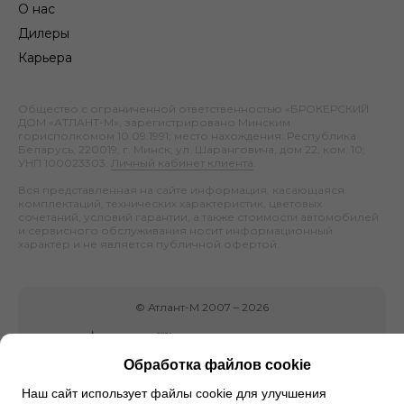
О нас
Дилеры
Карьера
Общество с ограниченной ответственностью «БРОКЕРСКИЙ
ДОМ «АТЛАНТ-М», зарегистрировано Минским
горисполкомом 10.09.1991; место нахождения: Республика
Беларусь, 220019, г. Минск, ул. Шаранговича, дом 22, ком. 10;
УНП 100023303.
Личный кабинет клиента
.
Вся представленная на сайте информация, касающаяся
комплектаций, технических характеристик, цветовых
сочетаний, условий гарантии, а также стоимости автомобилей
и сервисного обслуживания носит информационный
характер и не является публичной офертой.
©
Атлант-М
2007 –
2026
Обработка файлов cookie
Наш сайт использует файлы cookie для улучшения