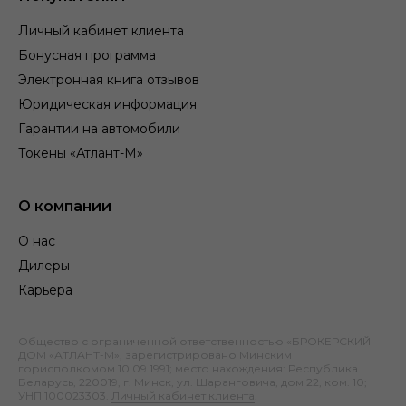
Личный кабинет клиента
Бонусная программа
Электронная книга отзывов
Юридическая информация
Гарантии на автомобили
Токены «Атлант-М»
О компании
О нас
Дилеры
Карьера
Общество с ограниченной ответственностью «БРОКЕРСКИЙ
ДОМ «АТЛАНТ-М», зарегистрировано Минским
горисполкомом 10.09.1991; место нахождения: Республика
Беларусь, 220019, г. Минск, ул. Шаранговича, дом 22, ком. 10;
УНП 100023303.
Личный кабинет клиента
.