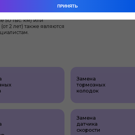
ПРИНЯТЬ
е (ниже минимальной
 50 тыс. км) или
от 2 лет) также являются
циалистам.
а
Замена
зных
тормозных
в
колодок
Замена
а
датчика
скорости