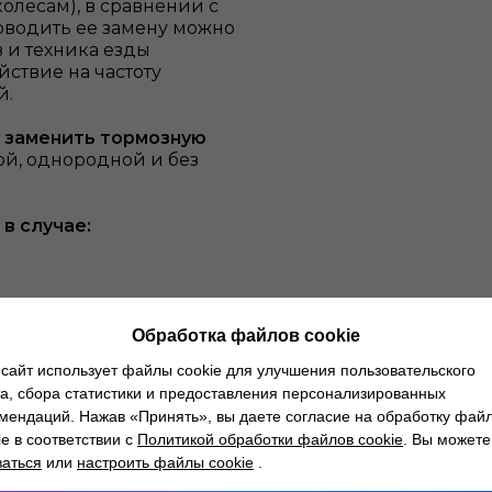
олесам), в сравнении с
водить ее замену можно
в и техника езды
ствие на частоту
й.
о заменить тормозную
й, однородной и без
в случае:
Обработка файлов cookie
сайт использует файлы cookie для улучшения пользовательского
а, сбора статистики и предоставления персонализированных
мендаций. Нажав «Принять», вы даете согласие на обработку фай
олодок, трубок и прочих
ie в соответствии с
Политикой обработки файлов cookie
. Вы можете
 система не была
заться
или
настроить файлы cookie
.
уппортов на качество