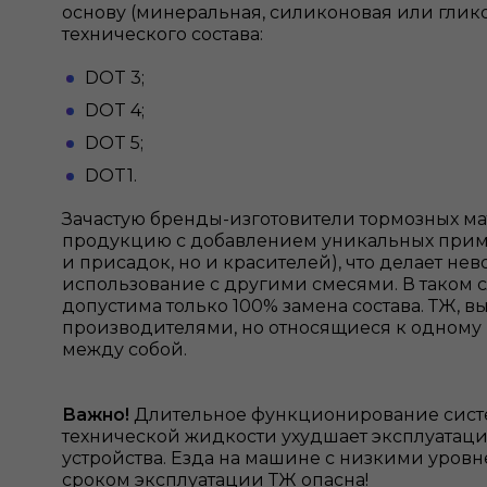
основу (минеральная, силиконовая или глико
технического состава:
DOT 3;
DOT 4;
DOT 5;
DOT1.
Зачастую бренды-изготовители тормозных м
продукцию с добавлением уникальных приме
и присадок, но и красителей), что делает не
использование с другими смесями. В таком 
допустима только 100% замена состава. ТЖ,
производителями, но относящиеся к одному 
между собой.
Важно!
Длительное функционирование систе
технической жидкости ухудшает эксплуатац
устройства. Езда на машине с низкими уров
сроком эксплуатации ТЖ опасна!