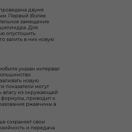
 проведена двумя
ым. Первый (более
ательное замещение
 цилиндра. Для
ью опустошить
го залить в них новую
мобиля указан интервал
 большинство
заливать новую
ти показатели могут
ть влагу из окружающей
 формулы, приводит к
разования ржавчины в
ше сохраняет свои
озийность и передача