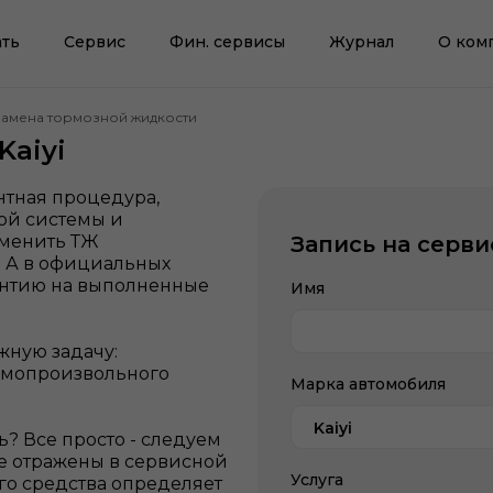
ть
Сервис
Фин. сервисы
Журнал
О ком
Замена тормозной жидкости
Kaiyi
нтная процедура,
ой системы и
аменить ТЖ
Запись на серви
. А в официальных
антию на выполненные
Имя
жную задачу:
самопроизвольного
Марка автомобиля
Kaiyi
? Все просто - следуем
е отражены в сервисной
Услуга
го средства определяет