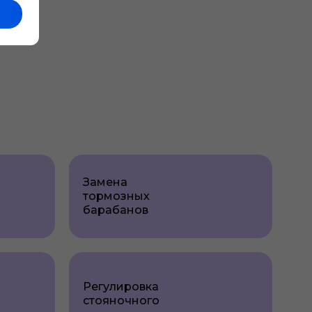
Замена
тормозных
барабанов
Регулировка
стояночного