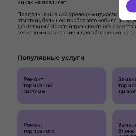
никак не повлияет.
Предельно низкий уровень жидкости в бак
отметки), большой пробег автомобиля (каждые
длительный простой транспортного средства (
серьезным основанием для обращения к спе
Популярные услуги
Ремонт
Замен
тормозной
тормо
системы
диско
Ремонт
Замен
тормозного
блока