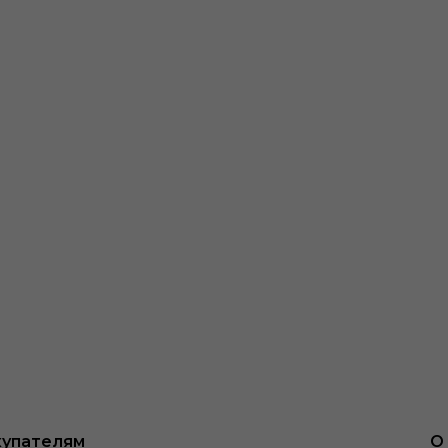
упателям
О