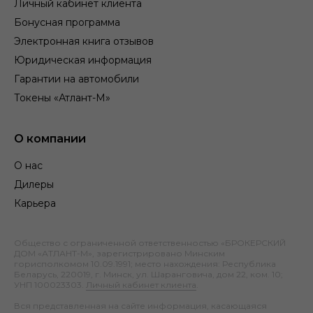
Личный кабинет клиента
Бонусная программа
Электронная книга отзывов
Юридическая информация
Гарантии на автомобили
Токены «Атлант-М»
О компании
О нас
Дилеры
Карьера
Общество с ограниченной ответственностью «БРОКЕРСКИЙ
ДОМ «АТЛАНТ-М», зарегистрировано Минским
горисполкомом 10.09.1991; место нахождения: Республика
Беларусь, 220019, г. Минск, ул. Шаранговича, дом 22, ком. 10;
УНП 100023303.
Личный кабинет клиента
.
Вся представленная на сайте информация, касающаяся