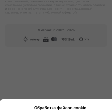
комплектаций, технических характеристик, цветовых
сочетаний, условий гарантии, а также стоимости автомобилей
и сервисного обслуживания носит информационный
характер и не является публичной офертой.
©
Атлант-М
2007 –
2026
Обработка файлов cookie