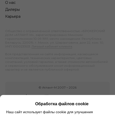
О нас
Дилеры
Карьера
Общество с ограниченной ответственностью «БРОКЕРСКИЙ
ДОМ «АТЛАНТ-М», зарегистрировано Минским
горисполкомом 10.09.1991; место нахождения: Республика
Беларусь, 220019, г. Минск, ул. Шаранговича, дом 22, ком. 10;
УНП 100023303.
Личный кабинет клиента
.
Вся представленная на сайте информация, касающаяся
комплектаций, технических характеристик, цветовых
сочетаний, условий гарантии, а также стоимости автомобилей
и сервисного обслуживания носит информационный
характер и не является публичной офертой.
©
Атлант-М
2007 –
2026
Обработка файлов cookie
Наш сайт использует файлы cookie для улучшения