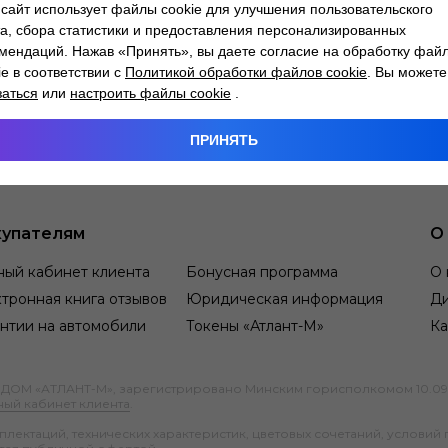
сайт использует файлы cookie для улучшения пользовательского
а, сбора статистики и предоставления персонализированных
мендаций. Нажав «Принять», вы даете согласие на обработку фай
ie в соответствии с
Политикой обработки файлов cookie
. Вы можете
заться
или
настроить файлы cookie
.
ПРИНЯТЬ
упателям
О
ный кабинет клиента
Бонусная программа
О 
тронная книга отзывов
Юридическая информация
Д
нтии на автомобили
Токены «Атлант-М»
Ка
М «АТЛАНТ-М», зарегистрировано Минским горисполкомом 10.09.1991
ный кабинет клиента
.
ектаций, технических характеристик, цветовых сочетаний, условий 