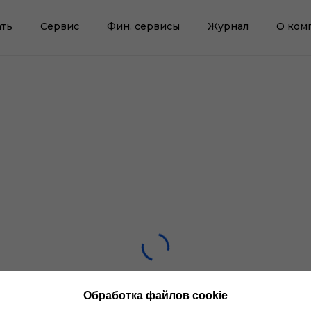
ть
Сервис
Фин. сервисы
Журнал
О ком
Обработка файлов cookie