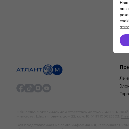
Наш 
опыт
реко
cook
отка
Пок
Лич
Элек
Гара
Общество с ограниченной ответственностью «БРОКЕРСКИЙ ДО
Минск, ул. Шаранговича, дом 22, ком. 10; УНП 100023303.
Лич
Вся представленная на сайте информация, касающаяся компл