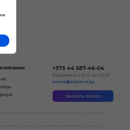
лов
 компании
+375 44 587-46-04
Ежедневно с 8:00 до 20:30
нас
online@atlant-m.by
илеры
рьера
Заказать звонок
; место нахождения: Республика Беларусь, 220019, г.
гарантии, а также стоимости автомобилей и сервисного