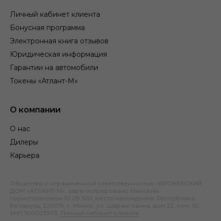
Личный кабинет клиента
Бонусная программа
Электронная книга отзывов
Юридическая информация
Гарантии на автомобили
Токены «Атлант-М»
О компании
О нас
Дилеры
Карьера
Общество с ограниченной ответственностью «БРОКЕРСКИЙ
ДОМ «АТЛАНТ-М», зарегистрировано Минским
горисполкомом 10.09.1991; место нахождения: Республика
Беларусь, 220019, г. Минск, ул. Шаранговича, дом 22, ком. 10;
УНП 100023303.
Личный кабинет клиента
.