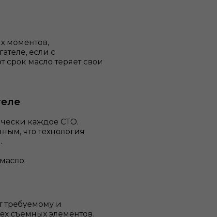
х моментов,
ателе, если с
т срок масло теряет свои
теле
ически каждое СТО.
ным, что технология
.
масло.
ет требуемому и
х съемных элементов.