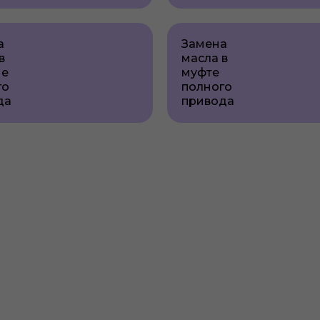
а
Замена
в
масла в
ме
муфте
го
полного
да
привода