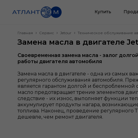
Купить
Прода
Главная
Сервис
Jetour
Техническое обслуживание а
Замена масла в двигателе Je
Своевременная замена масла - залог долго
работы двигателя автомобиля
Замена масла в двигателе - одна из самых в
регулярного обслуживания автомобиля. Прежд
является гарантом долгой и беспроблемной 
масло предотвращает трение элементов двига
следствие - их износ, выполняет функции те
аккумулирует продукты нагара, возникающие
топлива. Наконец, проведение регулярного Т
дешевле, чем ремонт двигателя.