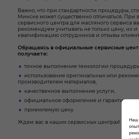
Важно, что при стандартности процедуры, ст
Минске может существенно отличаться. При
сервисного центра для масляного сервиса в
рекомендуем учитывать не только цену, но и
квалификацию сотрудников и отзывы клиент
Обращаясь в официальные сервисные центр
получаете:
точное выполнение технологии процедуры
использование оригинальных или реком
производителем материалов,
качественное выполнение услуги,
официальное оформление и гарантию,
приемлемую цену.
Наш 
Ждем вас в наших сервисных центрах!
опыт
реко