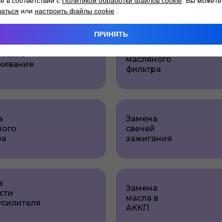
ie в соответствии с
Политикой обработки файлов cookie
. Вы можете
заться
или
настроить файлы cookie
.
ПРИНЯТЬ
Замена
ческое
масляного
живание
фильтра
а
Замена
ного
свечей
ра
зажигания
а
Замена
сти
масла в
усилителя
АККП