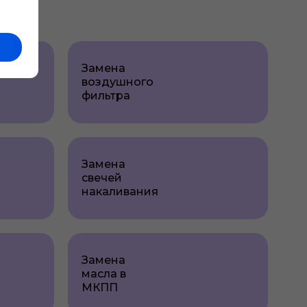
Замена
воздушного
фильтра
Замена
свечей
накаливания
Замена
масла в
МКПП