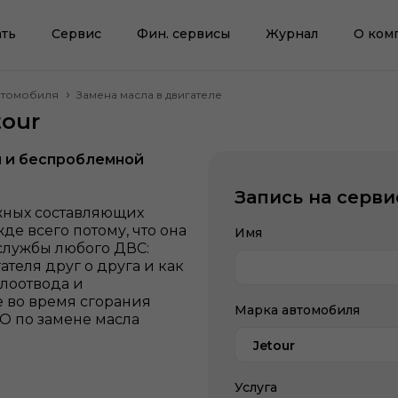
ть
Сервис
Фин. сервисы
Журнал
О ком
втомобиля
Замена масла в двигателе
tour
й и беспроблемной
Запись на серви
ажных составляющих
е всего потому, что она
Имя
службы любого ДВС:
теля друг о друга и как
плоотвода и
 во время сгорания
Марка автомобиля
О по замене масла
Jetour
Услуга