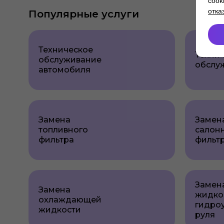
cook
отка
Популярные услуги
Техническое
Техни
обслуживание
обслу
автомобиля
Замена
Замен
топливного
салон
фильтра
фильт
Замен
Замена
жидко
охлаждающей
гидро
жидкости
руля