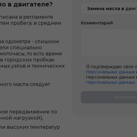
ло в двигателе?
Замена масла в дви
писана в регламенте
лям пробега: в среднем
Комментарий
на одометре - слишком
ели специально
моточасы, то есть время
 в городских пробках
вных узлов и технических
Я подтверждаю свое 
персональных данных
персональных данных 
персональных данных
.
ного масла следует
Отправит
нное передвижение по
нной нагрузкой),
или высоких температур