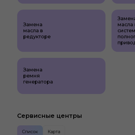
Замен
Замена
масла 
масла в
систе
редукторе
полно
приво
Замена
ремня
генератора
Сервисные центры
Список
Карта