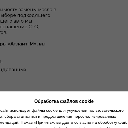
оимость замены масла в
 выборе подходящего
ашего авто мы
 оснащение СТО,
ов.
ы «Атлант-М», вы
,
ендованных
Обработка файлов cookie
сайт использует файлы cookie для улучшения пользовательского
а, сбора статистики и предоставления персонализированных
мендаций. Нажав «Принять», вы даете согласие на обработку фай