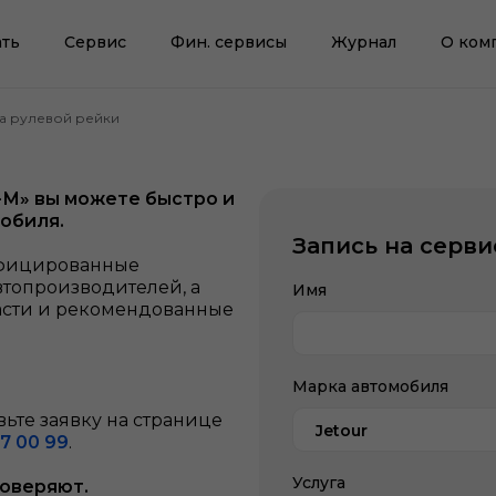
ть
Сервис
Фин. сервисы
Журнал
О ком
а рулевой рейки
-М» вы можете быстро и
обиля.
Запись на серви
ифицированные
втопроизводителей, а
Имя
асти и рекомендованные
Марка автомобиля
ьте заявку на странице
Jetour
7 00 99
.
Услуга
доверяют.