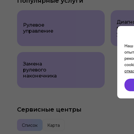
Популярные услуги
Диагн
Рулевое
рулево
управление
управ
Наш 
опыт
реко
Замена
cook
рулевого
отка
наконечника
Сервисные центры
Список
Карта