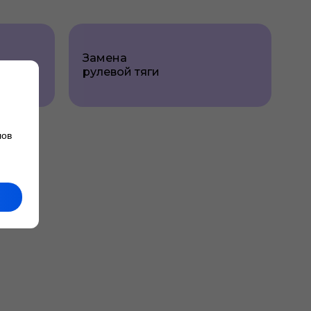
Замена
рулевой тяги
лов