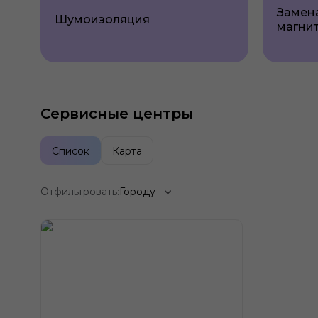
Замен
Шумоизоляция
магни
Сервисные центры
Список
Карта
Отфильтровать:
Городу