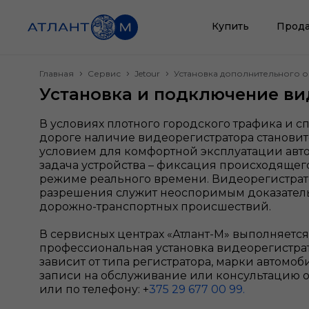
Купить
Прода
Главная
Сервис
Jetour
Установка дополнительного 
Установка и подключение ви
В условиях плотного городского трафика и с
дороге наличие видеорегистратора становит
условием для комфортной эксплуатации авт
задача устройства – фиксация происходящег
режиме реального времени. Видеорегистрат
разрешения служит неоспоримым доказатель
дорожно-транспортных происшествий.
В сервисных центрах «Атлант-М» выполняется
профессиональная установка видеорегистрат
зависит от типа регистратора, марки автомоб
записи на обслуживание или консультацию ос
или по телефону: +
375 29 677 00 99.