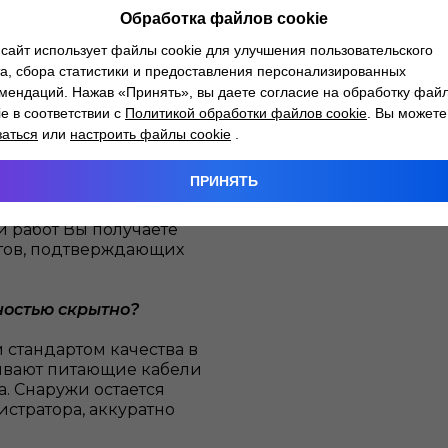
ование всей системы
Обработка файлов cookie
сайт использует файлы cookie для улучшения пользовательского
тратора на заводскую
а, сбора статистики и предоставления персонализированных
мендаций. Нажав «Принять», вы даете согласие на обработку фай
ie в соответствии с
Политикой обработки файлов cookie
. Вы можете
в новых автомобилей.
заться
или
настроить файлы cookie
.
ном центре «Атлант-М»
 Ваш автомобиль. Наши
ПРИНЯТЬ
ереходники и
елей, не нарушая
и работ Вы получаете
тов, подтверждающих
ностью скрытно?
 стандартом качества в
ывают питающие кабели
а. Снаружи остается
стратора, аккуратно