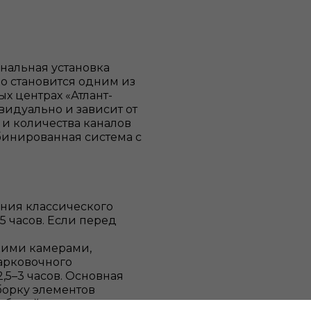
нальная установка
о становится одним из
х центрах «Атлант-
видуально и зависит от
 и количества каналов
бинированная система с
ния классического
,5 часов. Если перед
кими камерами,
арковочного
,5–3 часов. Основная
борку элементов
кабелей по штатным