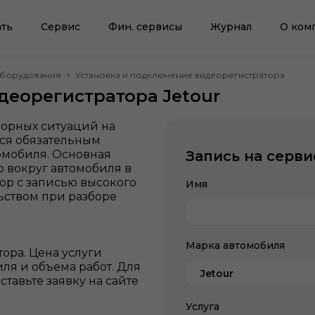
ть
Сервис
Фин. сервисы
Журнал
О ком
оборудования
Установка и подключение видеорегистратора
деорегистратора Jetour
порных ситуаций на
ся обязательным
омобиля. Основная
Запись на серви
о вокруг автомобиля в
ор с записью высокого
Имя
ством при разборе
Марка автомобиля
ора. Цена услуги
иля и объема работ. Для
Jetour
тавьте заявку на сайте
Услуга