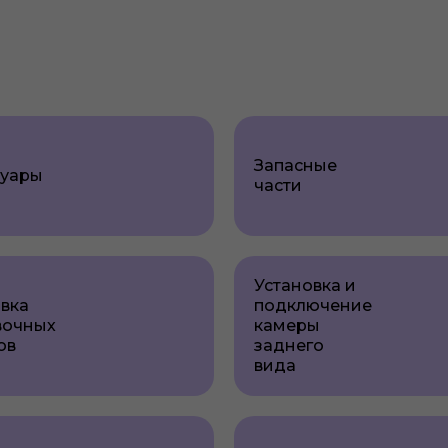
Запасные
суары
части
Установка и
вка
подключение
вочных
камеры
ов
заднего
вида