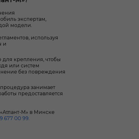
лант-М»?
ючения
мобиль экспертам,
дой модели.
егламентов, используя
ы и
 для крепления, чтобы
ждя или систем
динение без повреждения
 процедура занимает
работы предоставляется
«Атлант-М» в Минске
9 677 00 99.