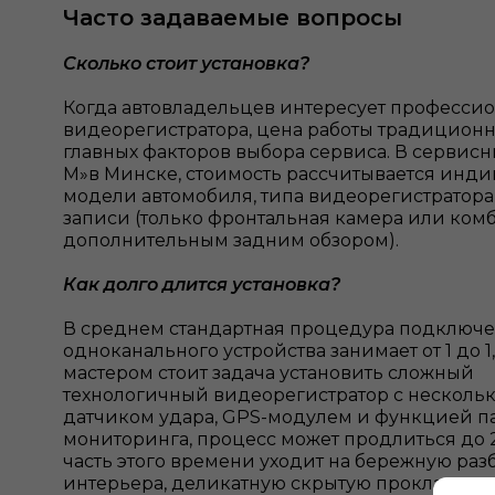
Часто задаваемые вопросы
Сколько стоит установка?
Когда автовладельцев интересует профессио
видеорегистратора, цена работы традиционн
главных факторов выбора сервиса. В сервисны
М»в Минске, стоимость рассчитывается инди
модели автомобиля, типа видеорегистратора
записи (только фронтальная камера или ком
дополнительным задним обзором).
Как долго длится установка?
В среднем стандартная процедура подключе
одноканального устройства занимает от 1 до 1
мастером стоит задача установить сложный
технологичный видеорегистратор с несколь
датчиком удара, GPS-модулем и функцией п
мониторинга, процесс может продлиться до 2
часть этого времени уходит на бережную раз
интерьера, деликатную скрытую прокладку 