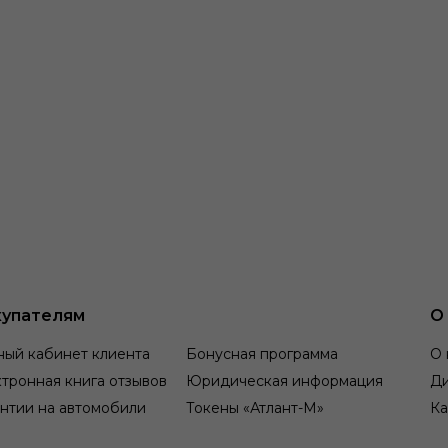
упателям
О
ный кабинет клиента
Бонусная программа
О 
тронная книга отзывов
Юридическая информация
Д
нтии на автомобили
Токены «Атлант-М»
Ка