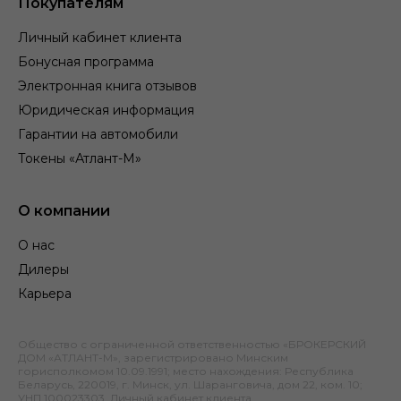
Покупателям
Личный кабинет клиента
Бонусная программа
Электронная книга отзывов
Юридическая информация
Гарантии на автомобили
Токены «Атлант-М»
О компании
О нас
Дилеры
Карьера
Общество с ограниченной ответственностью «БРОКЕРСКИЙ
ДОМ «АТЛАНТ-М», зарегистрировано Минским
горисполкомом 10.09.1991; место нахождения: Республика
Беларусь, 220019, г. Минск, ул. Шаранговича, дом 22, ком. 10;
УНП 100023303.
Личный кабинет клиента
.