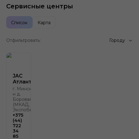
Сервисные центры
Список
Карта
Отфильтровать:
Городу
JAC
Атлант-М
г. Минск, р-
н д.
Боровая, 2
(МКАД, у
Экспобела)
+375
(44)
722
34
85