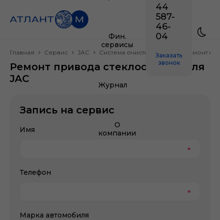
44
587-
46-
04
Фин.
сервисы
Главная
Сервис
JAC
Система очистки стекол
Ремонт пр
Заказать
звонок
Ремонт привода стеклоочистителя
JAC
Журнал
Запись на сервис
О
Имя
компании
Телефон
Марка автомобиля