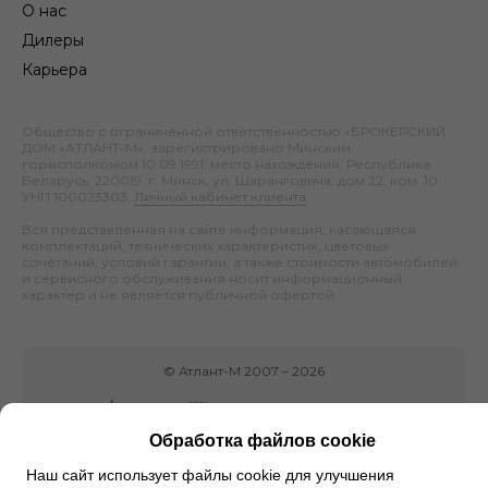
О нас
Дилеры
Карьера
Общество с ограниченной ответственностью «БРОКЕРСКИЙ
ДОМ «АТЛАНТ-М», зарегистрировано Минским
горисполкомом 10.09.1991; место нахождения: Республика
Беларусь, 220019, г. Минск, ул. Шаранговича, дом 22, ком. 10;
УНП 100023303.
Личный кабинет клиента
.
Вся представленная на сайте информация, касающаяся
комплектаций, технических характеристик, цветовых
сочетаний, условий гарантии, а также стоимости автомобилей
и сервисного обслуживания носит информационный
характер и не является публичной офертой.
©
Атлант-М
2007 –
2026
Обработка файлов cookie
Наш сайт использует файлы cookie для улучшения