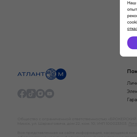
Наш 
опыт
реко
cook
отка
Пок
Лич
Элек
Гара
Общество с ограниченной ответственностью «БРОКЕРСКИЙ ДО
Минск, ул. Шаранговича, дом 22, ком. 10; УНП 100023303.
Лич
Вся представленная на сайте информация, касающаяся компл