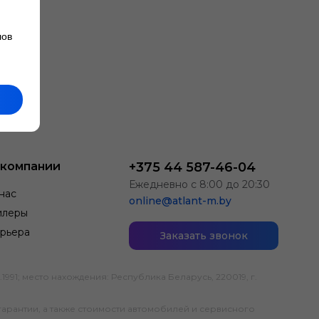
лов
 компании
+375 44 587-46-04
Ежедневно с 8:00 до 20:30
нас
online@atlant-m.by
илеры
рьера
Заказать звонок
; место нахождения: Республика Беларусь, 220019, г.
гарантии, а также стоимости автомобилей и сервисного