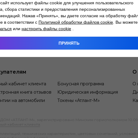
сайт использует файлы cookie для улучшения пользовательского
а, сбора статистики и предоставления персонализированных
мендаций. Нажав «Принять», вы даете согласие на обработку фай
ie в соответствии с
Политикой обработки файлов cookie
. Вы можете
заться
или
настроить файлы cookie
.
ПРИНЯТЬ
упателям
О
ный кабинет клиента
Бонусная программа
О 
тронная книга отзывов
Юридическая информация
Д
нтии на автомобили
Токены «Атлант-М»
Ка
М «АТЛАНТ-М», зарегистрировано Минским горисполкомом 10.09.1991
ный кабинет клиента
.
ектаций, технических характеристик, цветовых сочетаний, условий 