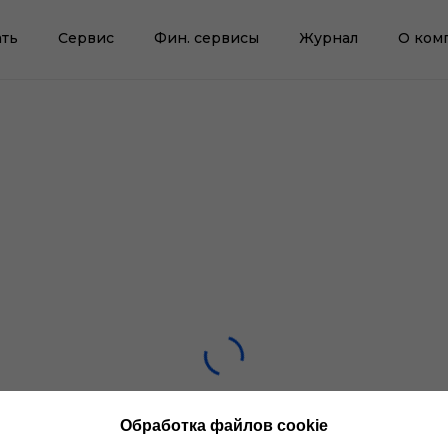
ть
Сервис
Фин. сервисы
Журнал
О ком
Обработка файлов cookie