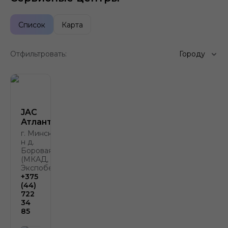
Список
Карта
Отфильтровать:
Городу
JAC
Атлант-М
г. Минск, р-
н д.
Боровая, 2
(МКАД, у
Экспобела)
+375
(44)
722
34
85