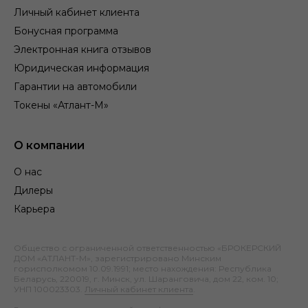
Личный кабинет клиента
Бонусная программа
Электронная книга отзывов
Юридическая информация
Гарантии на автомобили
Токены «Атлант-М»
О компании
О нас
Дилеры
Карьера
Общество с ограниченной ответственностью «БРОКЕРСКИЙ
ДОМ «АТЛАНТ-М», зарегистрировано Минским
горисполкомом 10.09.1991; место нахождения: Республика
Беларусь, 220019, г. Минск, ул. Шаранговича, дом 22, ком. 10;
УНП 100023303.
Личный кабинет клиента
.