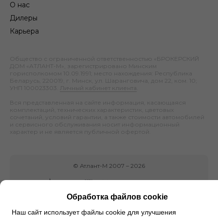
О нас
Дилеры
Карьера
Общество с ограниченной ответственностью «БРОКЕРСКИЙ
ДОМ «АТЛАНТ-М», зарегистрировано Минским
горисполкомом 10.09.1991; место нахождения: Республика
Беларусь, 220019, г. Минск, ул. Шаранговича, дом 22, ком. 10;
УНП 100023303.
Личный кабинет клиента
.
Вся представленная на сайте информация, касающаяся
комплектаций, технических характеристик, цветовых
сочетаний, условий гарантии, а также стоимости автомобилей
и сервисного обслуживания носит информационный
характер и не является публичной офертой.
©
Атлант-М
2007 –
2026
Обработка файлов cookie
Наш сайт использует файлы cookie для улучшения