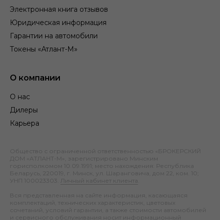
Электронная книга отзывов
Юридическая информация
Гарантии на автомобили
Токены «Атлант-М»
О компании
О нас
Дилеры
Карьера
Общество с ограниченной ответственностью «БРОКЕРСКИЙ
ДОМ «АТЛАНТ-М», зарегистрировано Минским
горисполкомом 10.09.1991; место нахождения: Республика
Беларусь, 220019, г. Минск, ул. Шаранговича, дом 22, ком. 10;
УНП 100023303.
Личный кабинет клиента
.
Вся представленная на сайте информация, касающаяся
комплектаций, технических характеристик, цветовых
сочетаний, условий гарантии, а также стоимости автомобилей
и сервисного обслуживания носит информационный