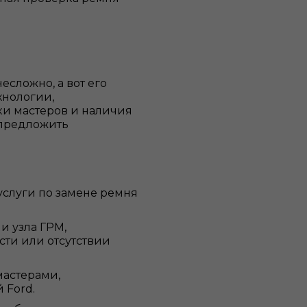
есложно, а вот его
хнологии,
и мастеров и наличия
 предложить
услуги по замене ремня
и узла ГРМ,
ти или отсутствии
астерами,
 Ford.