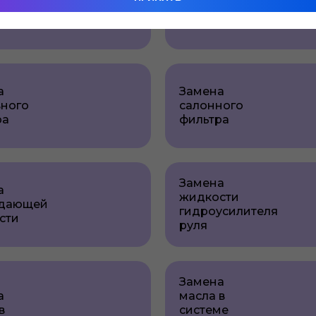
масла в
живание
двигателе
а
Замена
вного
салонного
ра
фильтра
Замена
а
жидкости
дающей
гидроусилителя
сти
руля
Замена
а
масла в
в
системе