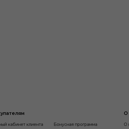
упателям
О
ный кабинет клиента
Бонусная программа
О 