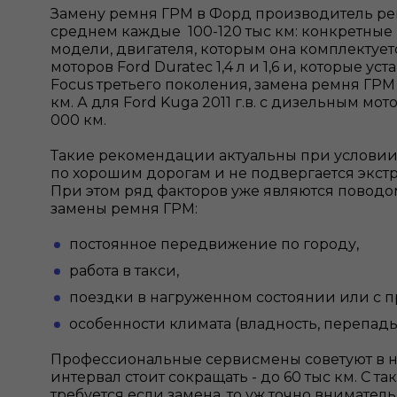
Замену ремня ГРМ в Форд производитель ре
среднем каждые 100-120 тыс км: конкретные 
модели, двигателя, которым она комплектует
моторов Ford Duratec 1,4 л и 1,6 и, которые у
Focus третьего поколения, замена ремня ГРМ
км. А для Ford Kuga 2011 г.в. с дизельным мот
000 км.
Такие рекомендации актуальны при условии,
по хорошим дорогам и не подвергается экст
При этом ряд факторов уже являются поводо
замены ремня ГРМ:
постоянное передвижение по городу,
работа в такси,
поездки в нагруженном состоянии или с 
особенности климата (владность, перепады
Профессиональные сервисмены советуют в 
интервал стоит сокращать - до 60 тыс км. С 
требуется если замена, то уж точно внимате