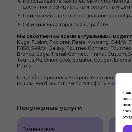
Использование комплектов инструментов 
доступного официальным сервисным цент
Приемлемые цены и прозрачное ценообра
Официальная гарантия на работы.
Мы работаем со всеми актуальными моделя
Kuga, Fusion, Explorer, Fiesta, Mustang, C-MAX, 
F-150, S-MAX, Galaxy, Tourneo Connect, Tourneo 
Bronco, Edge, Transit Connect, Transit Custom, Sco
Taurus, Ka, Orion, Evos, Equator, Cougar, Everest
Puma.
Подробно проконсультировать по вопросу з
вашем Ford мы готовы по телефону
+375 44 5
Наш 
опыт
реко
Популярные услуги
cook
отка
Техническое
Техни