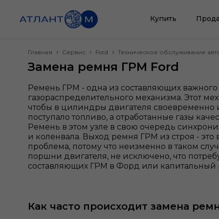
Купить
Прода
Главная
Сервис
Ford
Техническое обслуживание ав
Замена ремня ГРМ Ford
Ремень ГРМ - одна из составляющих важного у
газораспределительного механизма. Этот меха
чтобы в цилиндры двигателя своевременно 
поступало топливо, а отработанные газы кач
Ремень в этом узле в свою очередь синхрон
и коленвала. Выход ремня ГРМ из строя - это
проблема, потому что неизменно в таком слу
поршни двигателя, не исключено, что потреб
составляющих ГРМ в Форд или капитальный 
Как часто происходит замена ремн