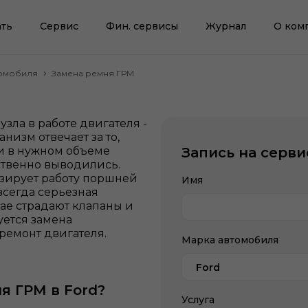
ть
Сервис
Фин. сервисы
Журнал
О ком
томобиля
Замена ремня ГРМ
зла в работе двигателя -
низм отвечает за то,
и в нужном объеме
Запись на серви
ественно выводились.
изирует работу поршней
Имя
 всегда серьезная
чае страдают клапаны и
уется замена
ремонт двигателя.
Марка автомобиля
Ford
я ГРМ в Ford?
Услуга