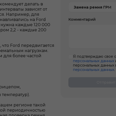
комендует делать в
Замена ремня ГРМ
интервалы зависят от
ся. Например, для
станавливались на Ford
Комментарий
 нужна каждые 120 000
ором 2,2 - каждые 200
 что Ford передвигается
ремальным нагрузкам.
м для более частой
Я подтверждаю свое 
персональных данных
персональных данных 
персональных данных
.
Отправит
прицепом,
 температур).
нашем регионе такой
такой периодичностью
льная проверка ремня