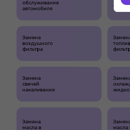
обслуживание
обслу
автомобиля
Замена
Замен
воздушного
топли
фильтра
фильт
Замена
Замен
свечей
охлаж
накаливания
жидко
Замена
Замен
масла в
масла 