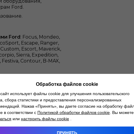
и оборудования,
рам Ford.
зование.
ми Ford
: Focus, Mondeo,
EcoSport, Escape, Ranger,
Custom, Escort, Maverick,
rpio, Sierra, Expedition,
, Festiva, Contour, B-MAX,
амены ремня ГРМ в
Обработка файлов cookie
87-46-04
.
сайт использует файлы cookie для улучшения пользовательского
а, сбора статистики и предоставления персонализированных
мендаций. Нажав «Принять», вы даете согласие на обработку фай
ie в соответствии с
Политикой обработки файлов cookie
. Вы можете
заться
или
настроить файлы cookie
.
Замена
ПРИНЯТЬ
ческое