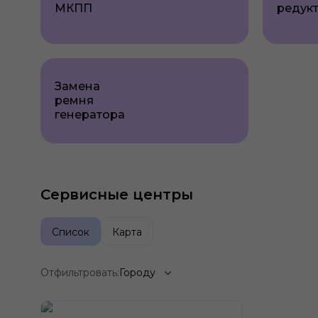
МКПП
редук
Замена
ремня
генератора
Сервисные центры
Список
Карта
Отфильтровать:
Городу