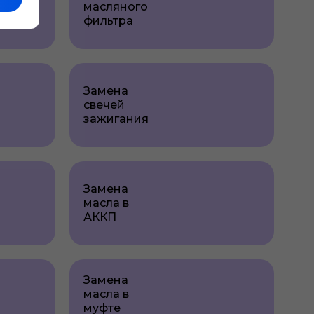
масляного
фильтра
Замена
свечей
зажигания
Замена
масла в
АККП
Замена
масла в
муфте