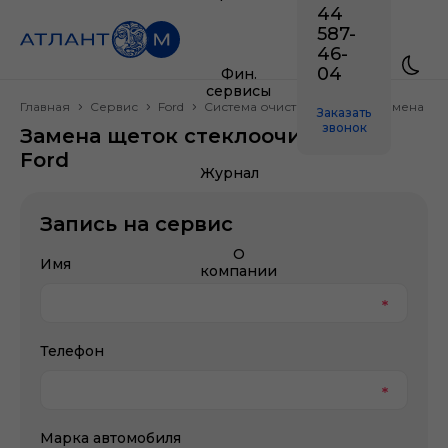
44
587-
46-
04
Фин.
сервисы
Главная
Сервис
Ford
Система очистки стекол
Замена ще
Заказать
звонок
Замена щеток стеклоочистителя
Ford
Журнал
Запись на сервис
О
Имя
компании
Телефон
Марка автомобиля