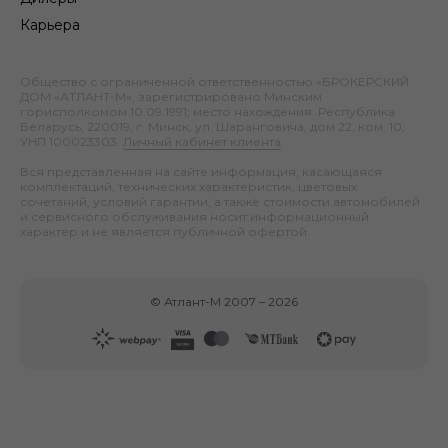
Карьера
Общество с ограниченной ответственностью «БРОКЕРСКИЙ
ДОМ «АТЛАНТ-М», зарегистрировано Минским
горисполкомом 10.09.1991; место нахождения: Республика
Беларусь, 220019, г. Минск, ул. Шаранговича, дом 22, ком. 10;
УНП 100023303.
Личный кабинет клиента
.
Вся представленная на сайте информация, касающаяся
комплектаций, технических характеристик, цветовых
сочетаний, условий гарантии, а также стоимости автомобилей
и сервисного обслуживания носит информационный
характер и не является публичной офертой.
©
Атлант-М
2007 –
2026