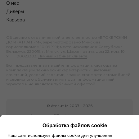
О нас
Дилеры
Карьера
Общество с ограниченной ответственностью «БРОКЕРСКИЙ
ДОМ «АТЛАНТ-М», зарегистрировано Минским
горисполкомом 10.09.1991; место нахождения: Республика
Беларусь, 220019, г. Минск, ул. Шаранговича, дом 22, ком. 10;
УНП 100023303.
Личный кабинет клиента
.
Вся представленная на сайте информация, касающаяся
комплектаций, технических характеристик, цветовых
сочетаний, условий гарантии, а также стоимости автомобилей
и сервисного обслуживания носит информационный
характер и не является публичной офертой.
©
Атлант-М
2007 –
2026
Обработка файлов cookie
Наш сайт использует файлы cookie для улучшения