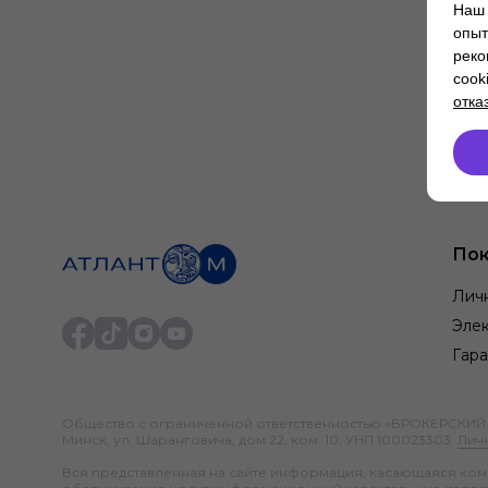
Наш 
опыт
реко
cook
отка
Пок
Лич
Элек
Гара
Общество с ограниченной ответственностью «БРОКЕРСКИЙ ДО
Минск, ул. Шаранговича, дом 22, ком. 10; УНП 100023303.
Лич
Вся представленная на сайте информация, касающаяся компл