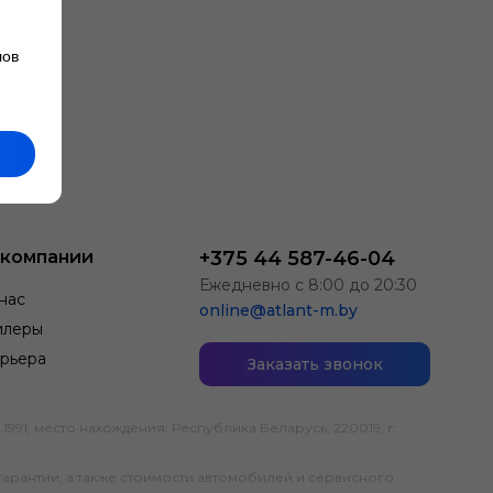
лов
 компании
+375 44 587-46-04
Ежедневно с 8:00 до 20:30
нас
online@atlant-m.by
илеры
рьера
Заказать звонок
; место нахождения: Республика Беларусь, 220019, г.
гарантии, а также стоимости автомобилей и сервисного