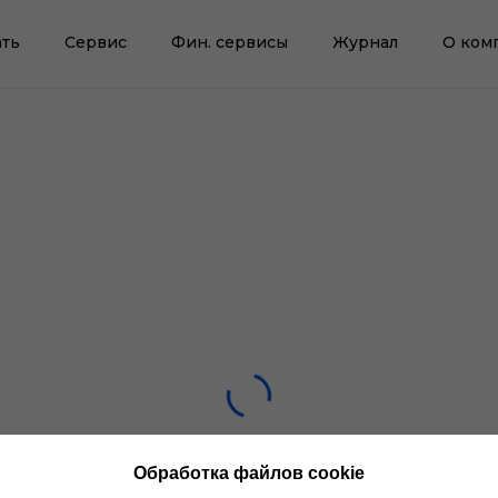
ть
Сервис
Фин. сервисы
Журнал
О ком
Обработка файлов cookie