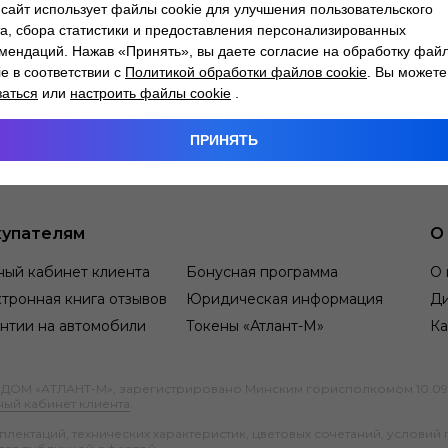
сайт использует файлы cookie для улучшения пользовательского
а, сбора статистики и предоставления персонализированных
мендаций. Нажав «Принять», вы даете согласие на обработку фай
ie в соответствии с
Политикой обработки файлов cookie
. Вы можете
заться
или
настроить файлы cookie
.
ПРИНЯТЬ
упателям
О
ный кабинет клиента
Бонусная программа
О 
тронная книга отзывов
Юридическая информация
Д
нтии на автомобили
Токены «Атлант-М»
Ка
М «АТЛАНТ-М», зарегистрировано Минским горисполкомом 10.09.1991
ный кабинет клиента
.
ектаций, технических характеристик, цветовых сочетаний, условий 