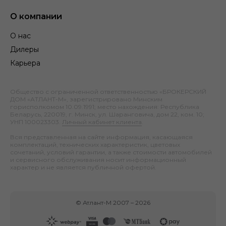
О компании
О нас
Дилеры
Карьера
Общество с ограниченной ответственностью «БРОКЕРСКИЙ
ДОМ «АТЛАНТ-М», зарегистрировано Минским
горисполкомом 10.09.1991; место нахождения: Республика
Беларусь, 220019, г. Минск, ул. Шаранговича, дом 22, ком. 10;
УНП 100023303.
Личный кабинет клиента
.
Вся представленная на сайте информация, касающаяся
комплектаций, технических характеристик, цветовых
сочетаний, условий гарантии, а также стоимости автомобилей
и сервисного обслуживания носит информационный
характер и не является публичной офертой.
©
Атлант-М
2007 –
2026