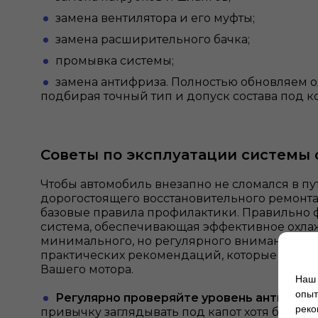
замена вентилятора и его муфты;
замена расширительного бачка;
промывка системы;
замена антифриза. Полностью обновляем 
подбирая точный тип и допуск состава под 
Советы по эксплуатации системы
Чтобы автомобиль внезапно не сломался в пут
дорогостоящего восстановительного ремонта
базовые правила профилактики. Правильн
система, обеспечивающая эффективное охлаж
минимального, но регулярного внимания. Во
практических рекомендаций, которые помогу
Вашего мотора.
Наш 
опыт
Регулярно проверяйте уровень антифриз
реко
привычку заглядывать под капот хотя бы раз 