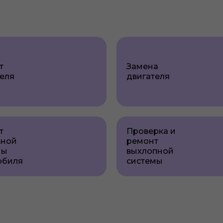
т
Замена
еля
двигателя
т
Проверка и
вной
ремонт
мы
выхлопной
обиля
системы