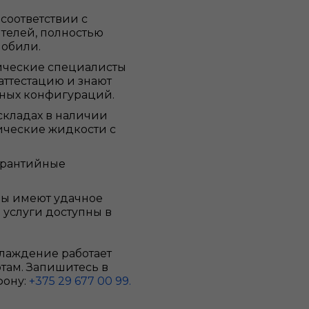
соответствии с
телей, полностью
мобили.
ические специалисты
аттестацию и знают
ных конфигураций.
складах в наличии
ческие жидкости с
арантийные
ы имеют удачное
 услуги доступны в
хлаждение работает
ртам. Запишитесь в
фону:
+375 29 677 00 99.