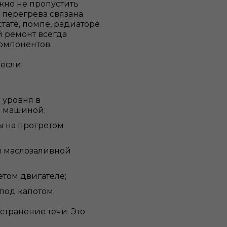
ажно не пропустить
 перегрева связана
стате, помпе, радиаторе
й ремонт всегда
омпонентов.
если:
 уровня в
д машиной;
ы на прогретом
й маслозаливной
етом двигателе;
под капотом.
странение течи. Это