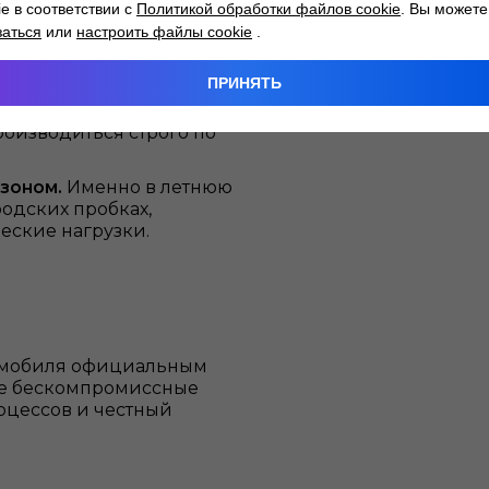
ie в соответствии с
Политикой обработки файлов cookie
. Вы можете
бачке необходимо
заться
или
настроить файлы cookie
.
 избежать ожогов от
ПРИНЯТЬ
дкость.
Даже самый
ои антикоррозийные
роизводиться строго по
езоном.
Именно в летнюю
одских пробках,
еские нагрузки.
томобиля официальным
те бескомпромиссные
оцессов и честный