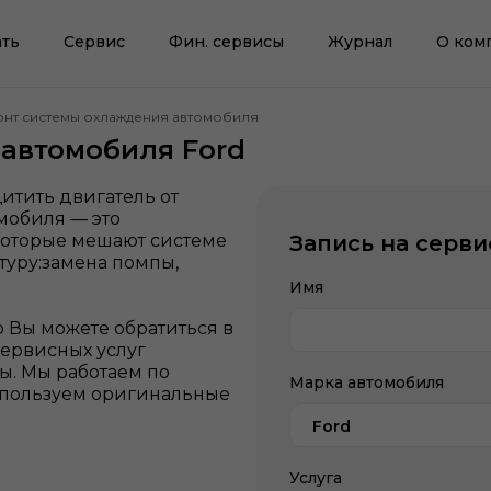
ть
Сервис
Фин. сервисы
Журнал
О ком
нт системы охлаждения автомобиля
автомобиля Ford
итить двигатель от
мобиля — это
которые мешают системе
Запись на серви
уру:замена помпы,
Имя
о Вы можете обратиться в
сервисных услуг
. Мы работаем по
Марка автомобиля
используем оригинальные
.
Ford
Услуга