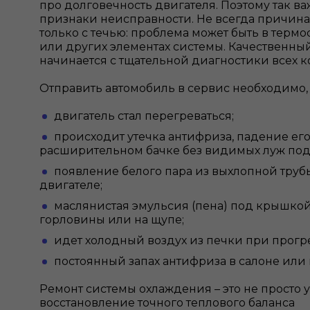
про долговечность двигателя. Поэтому так в
признаки неисправности. Не всегда причина
только с течью: проблема может быть в термо
или других элементах системы. Качественны
начинается с тщательной диагностики всех к
Отправить автомобиль в сервис необходимо, 
двигатель стал перегреваться;
происходит утечка антифриза, падение его
расширительном бачке без видимых луж по
появление белого пара из выхлопной труб
двигателе;
маслянистая эмульсия (пена) под крышко
горловины или на щупе;
идет холодный воздух из печки при прогр
постоянный запах антифриза в салоне или 
Ремонт системы охлаждения – это не просто у
восстановление точного теплового баланса