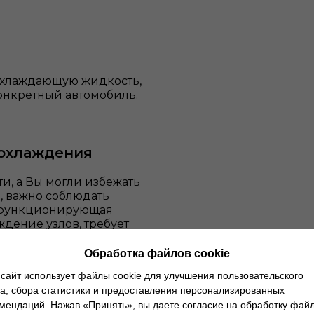
охлаждающую жидкость,
конкретный автомобиль.
 охлаждения
и, а Вы могли избежать
, важно соблюдать
о функционирующая
дение узлов, требует
т несколько
т сохранить ресурс
Обработка файлов cookie
сайт использует файлы cookie для улучшения пользовательского
а, сбора статистики и предоставления персонализированных
а.
Выработайте
мендаций. Нажав «Принять», вы даете согласие на обработку фай
в две недели.