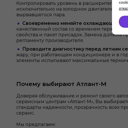
cook
Контролировать уровень в расширительном 
отка
исключительно на холодном двигателе, чтобы
вырвавшегося пара.
Своевременно меняйте охлаждающую жи
качественный состав со временем теряет св
свойства и пакет присадок. Замена должна п
регламенту производителя.
Проводите диагностику перед летним с
жару, при работающем кондиционере и в гор
элементы испытывают максимальные термич
Почему выбирают Атлант-М
Доверяя обслуживание и ремонт своего ав
сервисным центрам «Атлант-М», Вы выбирае
стандарты надежности, прозрачность всех пр
сервис.
Мы предлагаем: