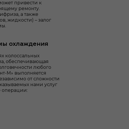
может привести к
оящему ремонту.
ифриза, а также
в, жидкости) – залог
мы.
емы охлаждения
ях колоссальных
ема, обеспечивающая
олговечности любого
ант-М» выполняется
езависимо от сложности
казываемых нами услуг
е операции: