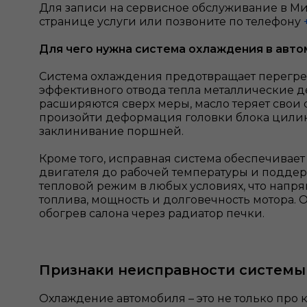
Для записи на сервисное обслуживание в Мин
странице услуги или позвоните по телефону
Для чего нужна система охлаждения в авт
Система охлаждения предотвращает перегрев
эффективного отвода тепла металлические д
расширяются сверх меры, масло теряет свои 
произойти деформация головки блока цилин
заклинивание поршней.
Кроме того, исправная система обеспечивае
двигателя до рабочей температуры и подде
тепловой режим в любых условиях, что напря
топлива, мощность и долговечность мотора. О
обогрев салона через радиатор печки.
Признаки неисправности систем
Охлаждение автомобиля – это не только про к