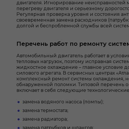
двигателя. Игнорирование неисправностей 
перегреву двигателя и серьезному дорогост
Регулярная проверка уровня и состояния ант
своевременная замена расходников (патрубко
долгой и беспроблемной службы всей систе
Перечень работ по ремонту сист
Автомобильный двигатель работает в услови
тепловых нагрузок, поэтому исправная сист
жидкостное охлаждение – главное условие д
силового агрегата. В сервисных центрах «Атл
комплексный ремонт системы охлаждения, н
обнаруженной поломки. Типовой перечень о
включает в себя следующие технологически
замена водяного насоса (помпы);
замена термостата;
замена радиатора;
замена патрубков и шлангов;