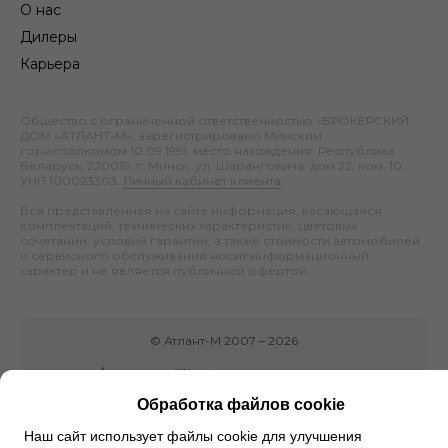
О нас
Дилеры
Карьера
Общество с ограниченной ответственностью «БРОКЕРСКИЙ
ДОМ «АТЛАНТ-М», зарегистрировано Минским
горисполкомом 10.09.1991; место нахождения: Республика
Беларусь, 220019, г. Минск, ул. Шаранговича, дом 22, ком. 10;
УНП 100023303.
Личный кабинет клиента
.
Вся представленная на сайте информация, касающаяся
комплектаций, технических характеристик, цветовых
сочетаний, условий гарантии, а также стоимости автомобилей
и сервисного обслуживания носит информационный
характер и не является публичной офертой.
©
Атлант-М
2007 –
2026
Обработка файлов cookie
Наш сайт использует файлы cookie для улучшения