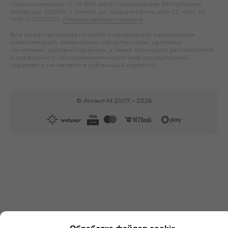
горисполкомом 10.09.1991; место нахождения: Республика
Беларусь, 220019, г. Минск, ул. Шаранговича, дом 22, ком. 10;
УНП 100023303.
Личный кабинет клиента
.
Вся представленная на сайте информация, касающаяся
комплектаций, технических характеристик, цветовых
сочетаний, условий гарантии, а также стоимости автомобилей
и сервисного обслуживания носит информационный
характер и не является публичной офертой.
©
Атлант-М
2007 –
2026