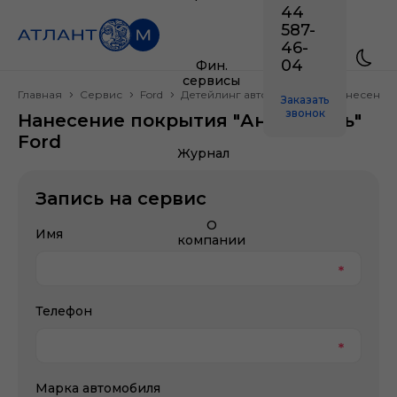
44
587-
46-
04
Фин.
сервисы
Главная
Сервис
Ford
Детейлинг автомобиля
Нанесение 
Заказать
звонок
Нанесение покрытия "Антидождь"
Ford
Журнал
Запись на сервис
О
Имя
компании
Телефон
Марка автомобиля