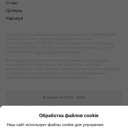
О нас
Дилеры
Карьера
Общество с ограниченной ответственностью «БРОКЕРСКИЙ
ДОМ «АТЛАНТ-М», зарегистрировано Минским
горисполкомом 10.09.1991; место нахождения: Республика
Беларусь, 220019, г. Минск, ул. Шаранговича, дом 22, ком. 10;
УНП 100023303.
Личный кабинет клиента
.
Вся представленная на сайте информация, касающаяся
комплектаций, технических характеристик, цветовых
сочетаний, условий гарантии, а также стоимости автомобилей
и сервисного обслуживания носит информационный
характер и не является публичной офертой.
©
Атлант-М
2007 –
2026
Обработка файлов cookie
Наш сайт использует файлы cookie для улучшения