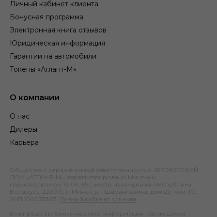
Личный кабинет клиента
Бонусная программа
Электронная книга отзывов
Юридическая информация
Гарантии на автомобили
Токены «Атлант-М»
О компании
О нас
Дилеры
Карьера
Общество с ограниченной ответственностью «БРОКЕРСКИЙ
ДОМ «АТЛАНТ-М», зарегистрировано Минским
горисполкомом 10.09.1991; место нахождения: Республика
Беларусь, 220019, г. Минск, ул. Шаранговича, дом 22, ком. 10;
УНП 100023303.
Личный кабинет клиента
.
Вся представленная на сайте информация, касающаяся