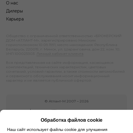
О нас
Дилеры
Карьера
Общество с ограниченной ответственностью «БРОКЕРСКИЙ
ДОМ «АТЛАНТ-М», зарегистрировано Минским
горисполкомом 10.09.1991; место нахождения: Республика
Беларусь, 220019, г. Минск, ул. Шаранговича, дом 22, ком. 10;
УНП 100023303.
Личный кабинет клиента
.
Вся представленная на сайте информация, касающаяся
комплектаций, технических характеристик, цветовых
сочетаний, условий гарантии, а также стоимости автомобилей
и сервисного обслуживания носит информационный
характер и не является публичной офертой.
©
Атлант-М
2007 –
2026
Обработка файлов cookie
Наш сайт использует файлы cookie для улучшения