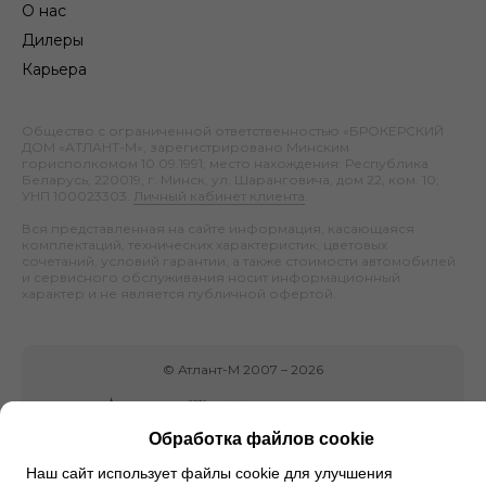
О нас
Дилеры
Карьера
Общество с ограниченной ответственностью «БРОКЕРСКИЙ
ДОМ «АТЛАНТ-М», зарегистрировано Минским
горисполкомом 10.09.1991; место нахождения: Республика
Беларусь, 220019, г. Минск, ул. Шаранговича, дом 22, ком. 10;
УНП 100023303.
Личный кабинет клиента
.
Вся представленная на сайте информация, касающаяся
комплектаций, технических характеристик, цветовых
сочетаний, условий гарантии, а также стоимости автомобилей
и сервисного обслуживания носит информационный
характер и не является публичной офертой.
©
Атлант-М
2007 –
2026
Обработка файлов cookie
Наш сайт использует файлы cookie для улучшения