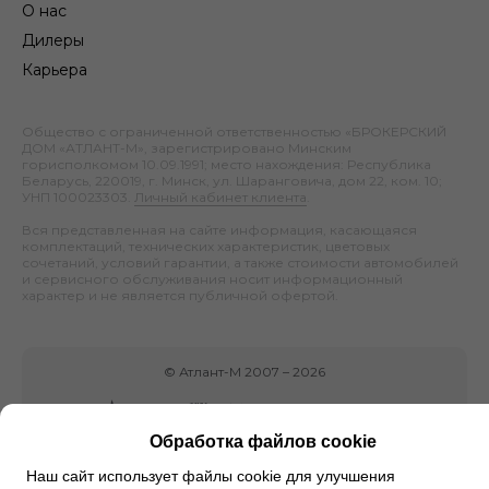
О нас
Дилеры
Карьера
Общество с ограниченной ответственностью «БРОКЕРСКИЙ
ДОМ «АТЛАНТ-М», зарегистрировано Минским
горисполкомом 10.09.1991; место нахождения: Республика
Беларусь, 220019, г. Минск, ул. Шаранговича, дом 22, ком. 10;
УНП 100023303.
Личный кабинет клиента
.
Вся представленная на сайте информация, касающаяся
комплектаций, технических характеристик, цветовых
сочетаний, условий гарантии, а также стоимости автомобилей
и сервисного обслуживания носит информационный
характер и не является публичной офертой.
©
Атлант-М
2007 –
2026
Обработка файлов cookie
Наш сайт использует файлы cookie для улучшения