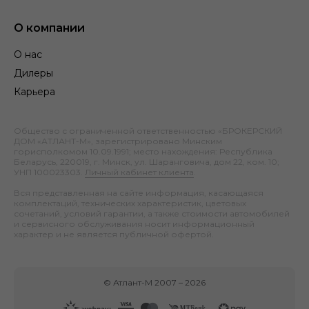
О компании
О нас
Дилеры
Карьера
Общество с ограниченной ответственностью «БРОКЕРСКИЙ
ДОМ «АТЛАНТ-М», зарегистрировано Минским
горисполкомом 10.09.1991; место нахождения: Республика
Беларусь, 220019, г. Минск, ул. Шаранговича, дом 22, ком. 10;
УНП 100023303.
Личный кабинет клиента
.
Вся представленная на сайте информация, касающаяся
комплектаций, технических характеристик, цветовых
сочетаний, условий гарантии, а также стоимости автомобилей
и сервисного обслуживания носит информационный
характер и не является публичной офертой.
©
Атлант-М
2007 –
2026