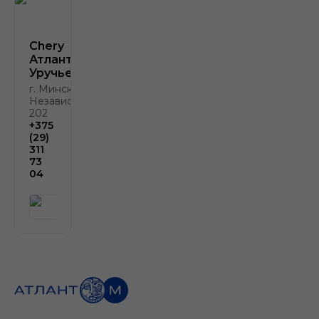
Chery
Атлант-М
Уручье
г. Минск, пр.
Независимости,
202
+375
(29)
311
73
04