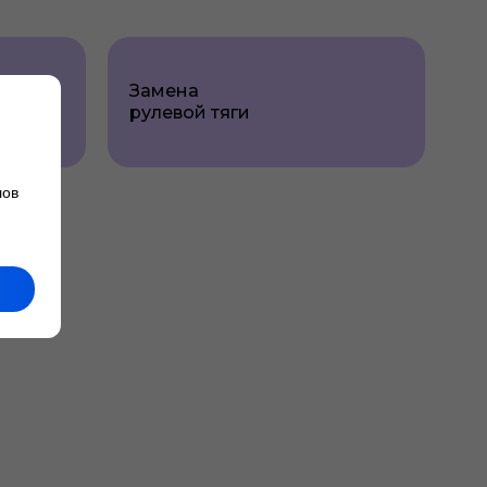
Замена
рулевой тяги
лов