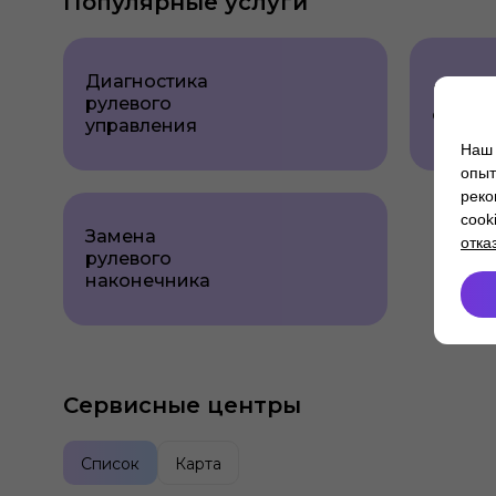
Популярные услуги
Диагностика
Развал
рулевого
схожд
управления
Наш 
опыт
реко
cook
Замена
отка
рулевого
наконечника
Сервисные центры
Список
Карта