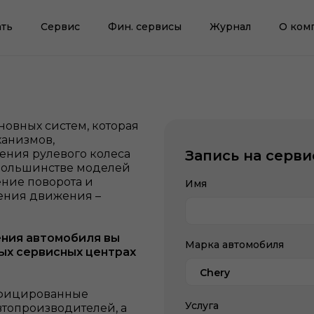
ть
Сервис
Фин. сервисы
Журнал
О ком
новных систем, которая
ханизмов,
ения рулевого колеса
Запись на серви
в большинстве моделей
ение поворота и
Имя
ения движения –
ения
автомобиля вы
Марка автомобиля
ых сервисных центрах
Chery
ифицированные
Услуга
втопроизводителей, а