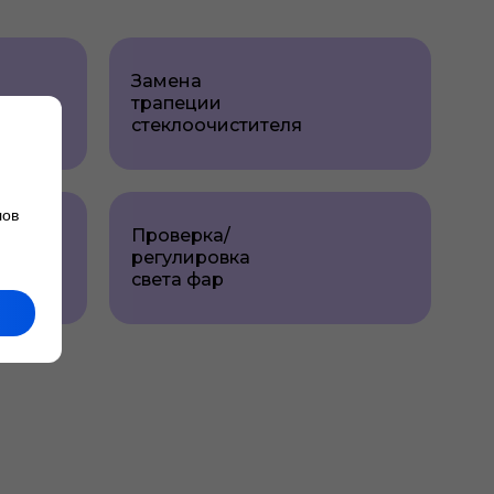
Замена
трапеции
стеклоочистителя
лов
Проверка/
регулировка
света фар