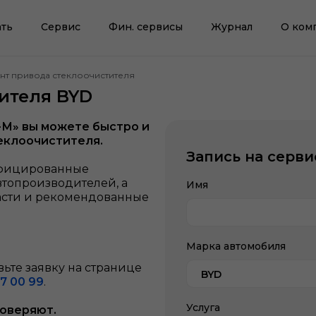
ть
Сервис
Фин. сервисы
Журнал
О ком
нт привода стеклоочистителя
ителя BYD
-М» вы можете быстро и
еклоочистителя.
Запись на серви
ифицированные
втопроизводителей, а
Имя
асти и рекомендованные
Марка автомобиля
ьте заявку на странице
BYD
7 00 99
.
Услуга
доверяют.