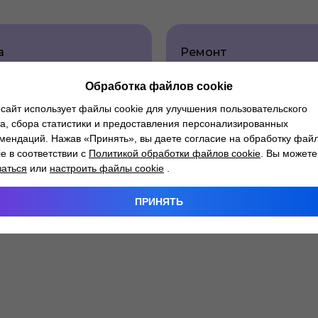
а
Ремонт
трапеции
очистителя
стеклоочистителя
Обработка файлов cookie
сайт использует файлы cookie для улучшения пользовательского
а, сбора статистики и предоставления персонализированных
мендаций. Нажав «Принять», вы даете согласие на обработку фай
а
Замен
ie в соответствии с
Политикой обработки файлов cookie
. Вы можете
а
форсунок
заться
или
настроить файлы cookie
.
теля
омывателя
стекол
ПРИНЯТЬ