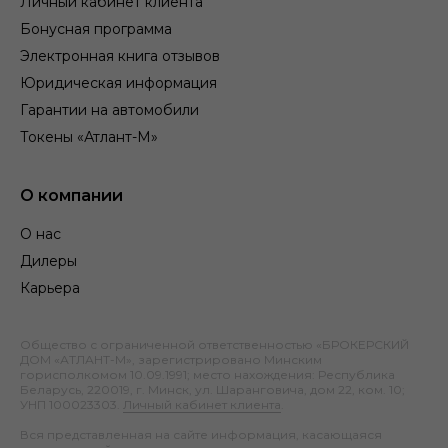
Личный кабинет клиента
Бонусная программа
Электронная книга отзывов
Юридическая информация
Гарантии на автомобили
Токены «Атлант-М»
О компании
О нас
Дилеры
Карьера
Общество с ограниченной ответственностью «БРОКЕРСКИЙ
ДОМ «АТЛАНТ-М», зарегистрировано Минским
горисполкомом 10.09.1991; место нахождения: Республика
Беларусь, 220019, г. Минск, ул. Шаранговича, дом 22, ком. 10;
УНП 100023303.
Личный кабинет клиента
.
Вся представленная на сайте информация, касающаяся