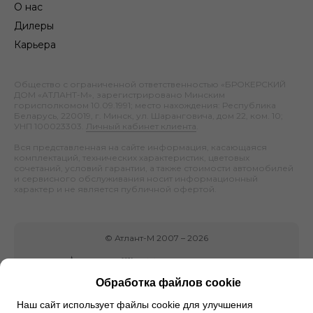
О нас
Дилеры
Карьера
Общество с ограниченной ответственностью «БРОКЕРСКИЙ
ДОМ «АТЛАНТ-М», зарегистрировано Минским
горисполкомом 10.09.1991; место нахождения: Республика
Беларусь, 220019, г. Минск, ул. Шаранговича, дом 22, ком. 10;
УНП 100023303.
Личный кабинет клиента
.
Вся представленная на сайте информация, касающаяся
комплектаций, технических характеристик, цветовых
сочетаний, условий гарантии, а также стоимости автомобилей
и сервисного обслуживания носит информационный
характер и не является публичной офертой.
©
Атлант-М
2007 –
2026
Обработка файлов cookie
Наш сайт использует файлы cookie для улучшения