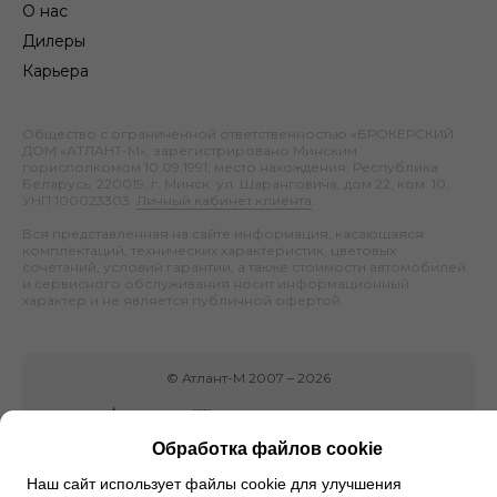
О нас
Дилеры
Карьера
Общество с ограниченной ответственностью «БРОКЕРСКИЙ
ДОМ «АТЛАНТ-М», зарегистрировано Минским
горисполкомом 10.09.1991; место нахождения: Республика
Беларусь, 220019, г. Минск, ул. Шаранговича, дом 22, ком. 10;
УНП 100023303.
Личный кабинет клиента
.
Вся представленная на сайте информация, касающаяся
комплектаций, технических характеристик, цветовых
сочетаний, условий гарантии, а также стоимости автомобилей
и сервисного обслуживания носит информационный
характер и не является публичной офертой.
©
Атлант-М
2007 –
2026
Обработка файлов cookie
Наш сайт использует файлы cookie для улучшения