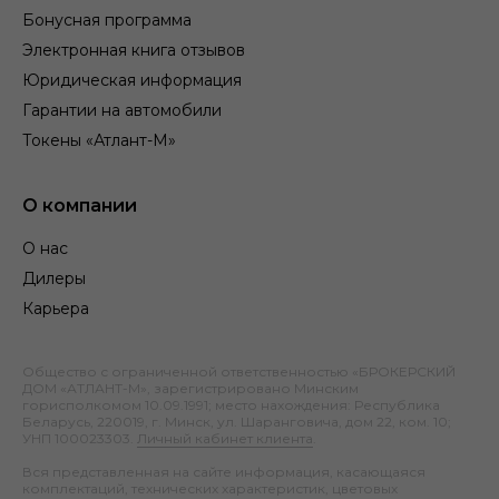
Бонусная программа
Электронная книга отзывов
Юридическая информация
Гарантии на автомобили
Токены «Атлант-М»
О компании
О нас
Дилеры
Карьера
Общество с ограниченной ответственностью «БРОКЕРСКИЙ
ДОМ «АТЛАНТ-М», зарегистрировано Минским
горисполкомом 10.09.1991; место нахождения: Республика
Беларусь, 220019, г. Минск, ул. Шаранговича, дом 22, ком. 10;
УНП 100023303.
Личный кабинет клиента
.
Вся представленная на сайте информация, касающаяся
комплектаций, технических характеристик, цветовых