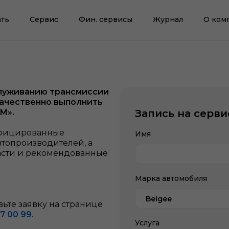
ть
Сервис
Фин. сервисы
Журнал
О ком
служиванию трансмиссии
качественно выполнить
-М».
Запись на серви
ифицированные
Имя
втопроизводителей, а
асти и рекомендованные
Марка автомобиля
Belgee
ьте заявку на странице
7 00 99
.
Услуга