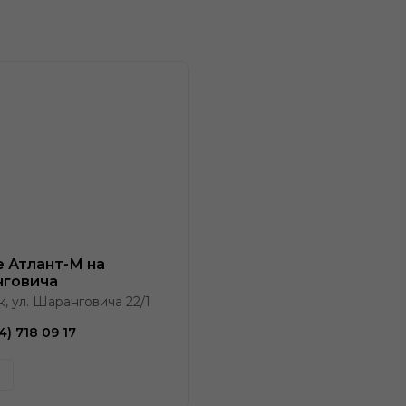
e Атлант-М на
говича
к, ул. Шаранговича 22/1
4) 718 09 17