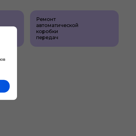
Ремонт
автоматической
коробки
передач
лов