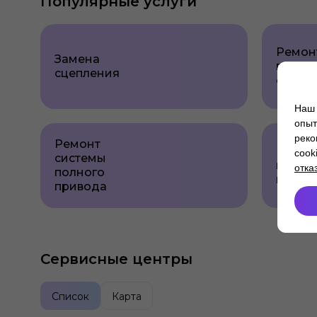
Популярные услуги
Ремон
Замена
приво
сцепления
сцепл
Наш 
опыт
реко
Ремонт
Ремон
cook
системы
карда
отка
полного
вала
привода
Сервисные центры
Список
Карта