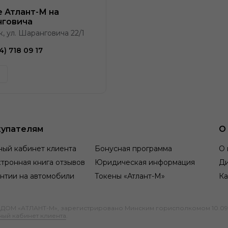
e Атлант-М на
говича
к, ул. Шаранговича 22/1
4) 718 09 17
упателям
О
ный кабинет клиента
Бонусная программа
О 
тронная книга отзывов
Юридическая информация
Д
нтии на автомобили
Токены «Атлант-М»
Ка
М «АТЛАНТ-М», зарегистрировано Минским горисполкомом 10.09.1991
ный кабинет клиента
.