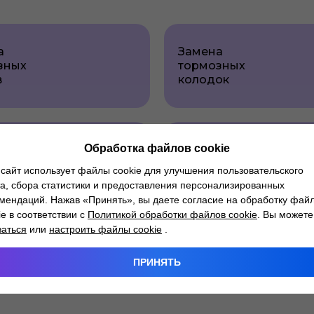
а
Замена
зных
тормозных
в
колодок
Обработка файлов cookie
т
Замена
зного
блока
сайт использует файлы cookie для улучшения пользовательского
та
ABS/ESP
а, сбора статистики и предоставления персонализированных
мендаций. Нажав «Принять», вы даете согласие на обработку фай
ie в соответствии с
Политикой обработки файлов cookie
. Вы можете
заться
или
настроить файлы cookie
.
ПРИНЯТЬ