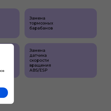
Замена
тормозных
барабанов
Замена
датчика
скорости
вращения
ABS/ESP
лов