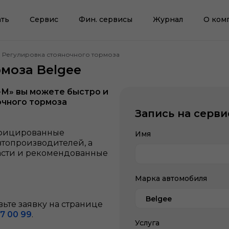
ть
Сервис
Фин. сервисы
Журнал
О ком
Регулировка стояночного тормоза
моза Belgee
-М» вы можете быстро и
очного тормоза
Запись на серви
ифицированные
Имя
втопроизводителей, а
асти и рекомендованные
Марка автомобиля
Belgee
ьте заявку на странице
7 00 99
.
Услуга