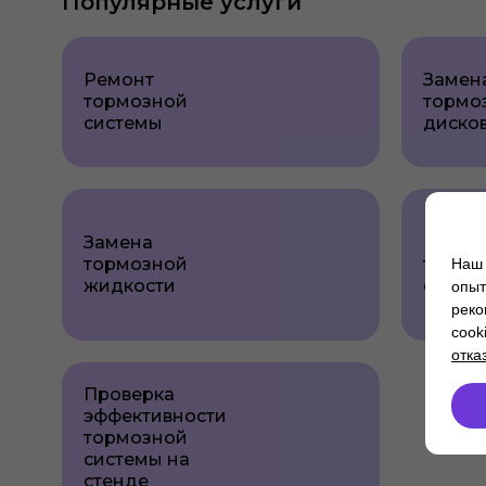
Популярные услуги
Ремонт
Замен
тормозной
тормо
системы
диско
Замена
Ремон
тормозной
тормо
Наш 
жидкости
суппор
опыт
реко
cook
отка
Проверка
эффективности
тормозной
системы на
стенде