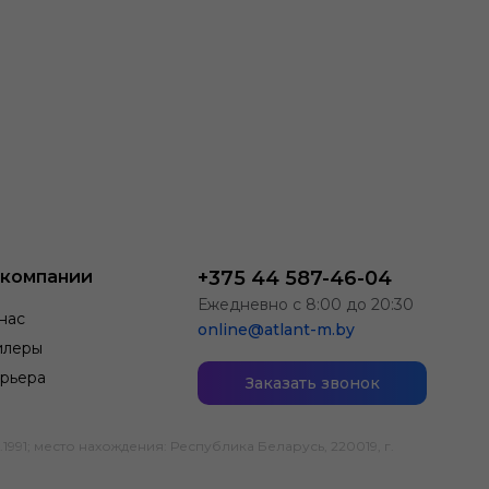
 компании
+375 44 587-46-04
Ежедневно с 8:00 до 20:30
нас
online@atlant-m.by
илеры
рьера
Заказать звонок
; место нахождения: Республика Беларусь, 220019, г.