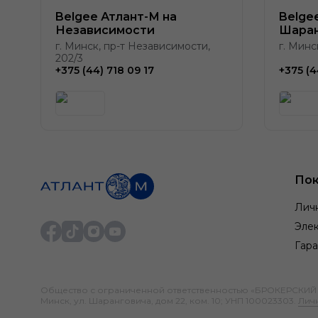
Belgee Атлант-М на
Belge
Независимости
Шаран
г. Минск, пр-т Независимости,
г. Минс
202/3
+375 (44) 718 09 17
+375 (4
Пок
Лич
Элек
Гара
Общество с ограниченной ответственностью «БРОКЕРСКИЙ ДО
Минск, ул. Шаранговича, дом 22, ком. 10; УНП 100023303.
Лич