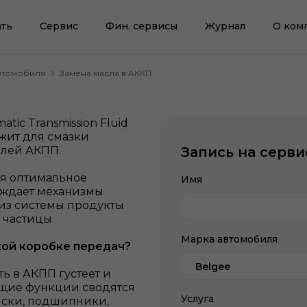
ть
Сервис
Фин. сервисы
Журнал
О ком
втомобиля
Замена масла в АККП
ic Transmission Fluid
ужит для смазки
алей АКПП.
Запись на серви
ся оптимальное
Имя
аждает механизмы
 из системы продукты
 частицы.
Марка автомобиля
кой коробке передач?
Belgee
ь в АКПП густеет и
ющие функции сводятся
Услуга
Диски, подшипники,