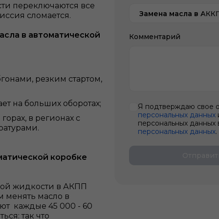
сти переключаются все
Замена масла в АКК
иссия сломается.
асла в автоматической
Комментарий
гонами, резким стартом,
ет на больших оборотах;
Я подтверждаю свое 
персональных данных
горах, в регионах с
персональных данных 
ратурами.
персональных данных
.
Отправит
оматической коробке
ной жидкости в АКПП
м менять масло в
т каждые 45 000 - 60
ься: так что