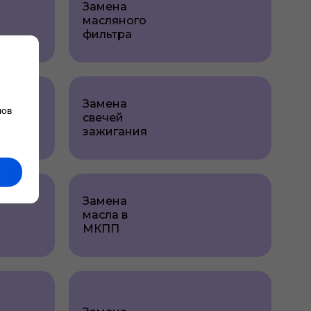
Замена
масляного
фильтра
Замена
лов
свечей
зажигания
Замена
масла в
МКПП