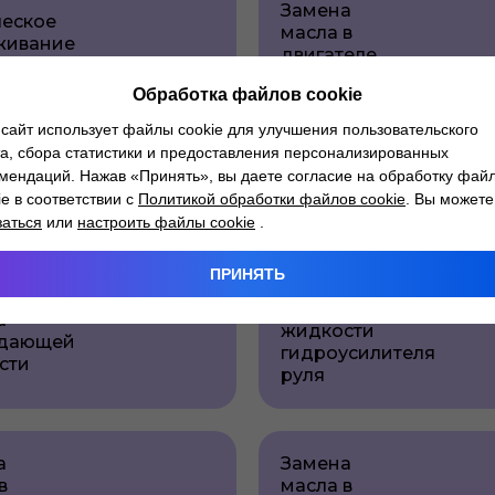
Замена
ческое
масла в
живание
двигателе
Обработка файлов cookie
сайт использует файлы cookie для улучшения пользовательского
а, сбора статистики и предоставления персонализированных
а
Замена
мендаций. Нажав «Принять», вы даете согласие на обработку фай
вного
салонного
ie в соответствии с
Политикой обработки файлов cookie
. Вы можете
ра
фильтра
заться
или
настроить файлы cookie
.
ПРИНЯТЬ
Замена
а
жидкости
дающей
гидроусилителя
сти
руля
а
Замена
в
масла в