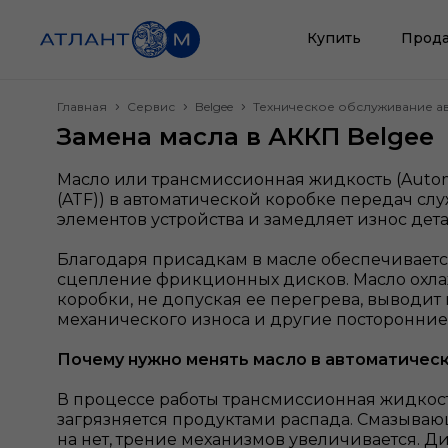
Купить
Прода
Главная
Сервис
Belgee
Техническое обслуживание а
Замена масла в АККП Belgee
Масло или трансмиссионная жидкость (Automat
(ATF)) в автоматической коробке передач сл
элементов устройства и замедляет износ дет
Благодаря присадкам в масле обеспечивает
сцепление фрикционных дисков. Масло охл
коробки, не допуская ее перегрева, выводит
механического износа и другие посторонние
Почему нужно менять масло в автоматичес
В процессе работы трансмиссионная жидкост
загрязняется продуктами распада. Смазыва
на нет, трение механизмов увеличивается. 