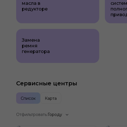
масла в
систе
редукторе
полно
приво
Замена
ремня
генератора
Сервисные центры
Список
Карта
Отфильтровать:
Городу