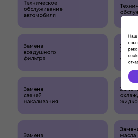
Техническое
Техни
обслуживание
обслу
автомобиля
Наш 
опыт
Замена
Замен
реко
воздушного
топли
cook
фильтра
фильт
отка
Замена
Замен
свечей
охлаж
накаливания
жидко
Замен
Замена
масла 