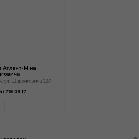
e Атлант-М на
говича
к, ул. Шаранговича 22/1
4) 718 09 17