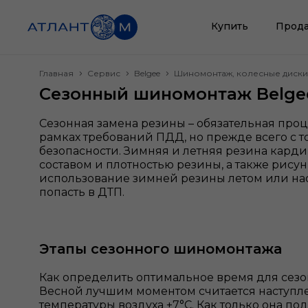
Купить
Прода
Главная
Сервис
Belgee
Шиномонтаж, колесные диски
Сезонный шиномонтаж Belge
Сезонная замена резины – обязательная проц
рамках требований ПДД, но прежде всего с 
безопасности. Зимняя и летняя резина кард
составом и плотностью резины, а также рисун
использование зимней резины летом или наоб
попасть в ДТП.
Этапы сезонного шиномонтажа
Как определить оптимальное время для сез
Весной лучшим моментом считается наступл
температуры воздуха +7°С. Как только она п