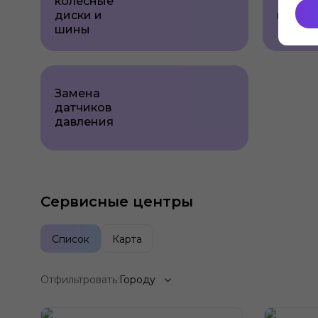
колесные
Балан
диски и
колес
шины
Замена
датчиков
давления
Сервисные центры
Список
Карта
Отфильтровать:
Городу