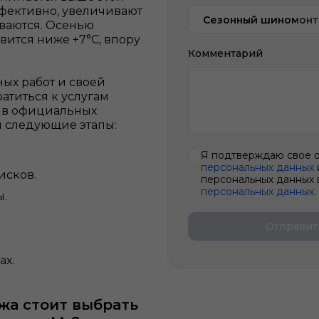
фективно, увеличивают
Сезонный шиномон
ваются. Осенью
овится ниже +7°С, впору
Комментарий
ых работ и своей
ратиться к услугам
 в официальных
бя следующие этапы:
Я подтверждаю свое 
персональных данных
исков.
персональных данных 
персональных данных
.
ы.
Отправит
ах.
жа стоит выбрать