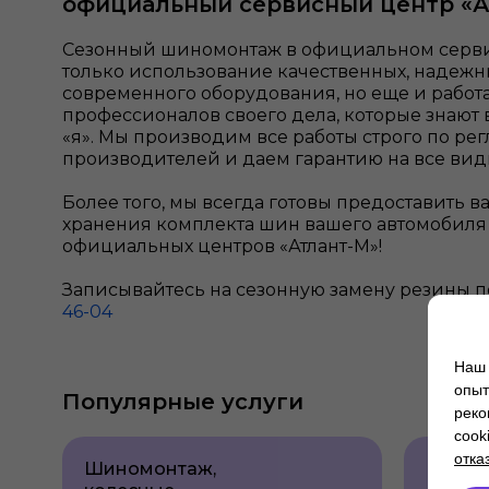
официальный сервисный центр «А
Сезонный шиномонтаж в официальном сервисе
только использование качественных, надежн
современного оборудования, но еще и работ
профессионалов своего дела, которые знают 
«я». Мы производим все работы строго по р
производителей и даем гарантию на все ви
Более того, мы всегда готовы предоставить в
хранения комплекта шин вашего автомобиля
официальных центров «Атлант-М»!
Записывайтесь на сезонную замену резины п
46-04
Наш 
опыт
Популярные услуги
реко
cook
отка
Шиномонтаж,