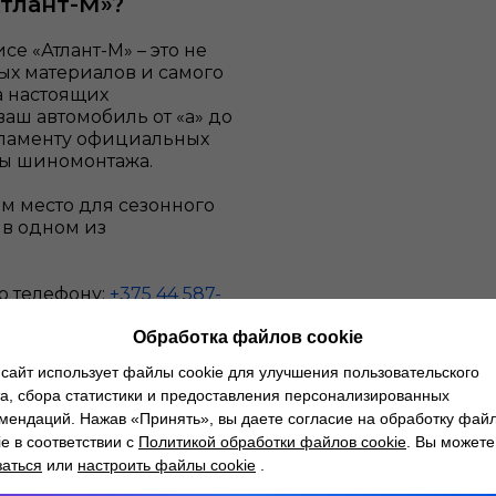
тлант-М»?
 «Атлант-М» – это не
ых материалов и самого
а настоящих
ваш автомобиль от «а» до
егламенту официальных
ды шиномонтажа.
ам место для сезонного
 в одном из
о телефону:
+375 44 587-
Обработка файлов cookie
сайт использует файлы cookie для улучшения пользовательского
а, сбора статистики и предоставления персонализированных
мендаций. Нажав «Принять», вы даете согласие на обработку фай
ie в соответствии с
Политикой обработки файлов cookie
. Вы можете
заться
или
настроить файлы cookie
.