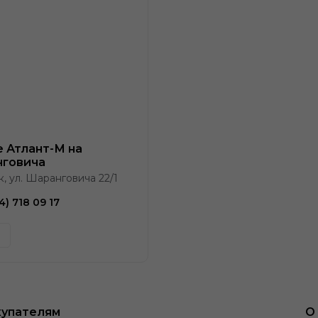
e Атлант-М на
говича
к, ул. Шаранговича 22/1
4) 718 09 17
упателям
О