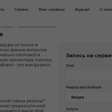
ть
Сервис
Фин. сервисы
Журнал
О ком
 и шины
Сезонный шиномонтаж
e
едура не только в
точки зрения вопросов
инально отличаются
Запись на серви
ком протектора, поэтому
орот – это всегда риск
Имя
Марка автомобиля
Belgee
онной смены резины?
ение среднесуточной
Услуга
однимается выше этой